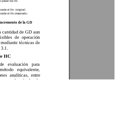
Av. Atacazo y Panamericana Sur Km 0, Sector Cutuglagua
Código Postal 17211991 / Mejía - Ecuador
e cookies.
Teléfono: 593-2-299-2001