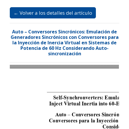
Ir al menú de navegación principal
Ir al contenido principal
Ir al pie de página del sitio
Idioma
Español
Registrarse
Entrar
← Volver a los detalles del artículo
Auto – Conversores Sincrónicos: Emulación de
Generadores Sincrónicos con Conversores para
la Inyección de Inercia Virtual en Sistemas de
Potencia de 60 Hz Considerando Auto-
sincronización