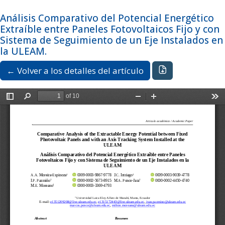
Ir al menú de navegación principal
Ir al contenido principal
Ir al pie de página del sitio
Idioma
Español
Análisis Comparativo del Potencial Energético
Registrarse
Entrar
Extraíble entre Paneles Fotovoltaicos Fijo y con
Sistema de Seguimiento de un Eje Instalados en
la ULEAM.
Descargar PDF
← Volver a los detalles del artículo