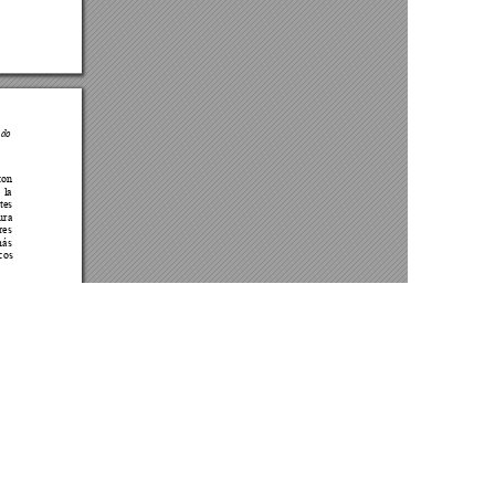
Av. Atacazo y Panamericana Sur Km 0, Sector Cutuglagua
Código Postal 17211991 / Mejía - Ecuador
e cookies.
Teléfono: 593-2-299-2001