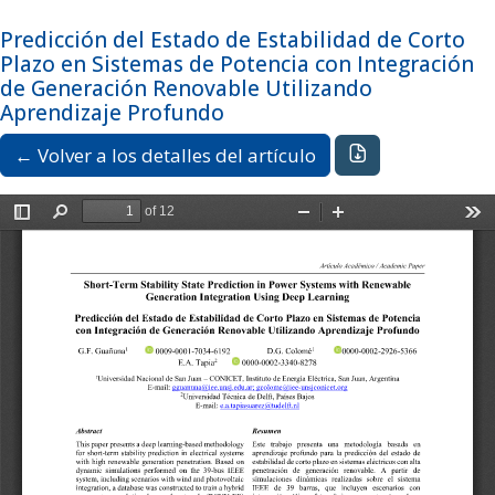
Ir al menú de navegación principal
Ir al contenido principal
Ir al pie de página del sitio
Idioma
Español
Predicción del Estado de Estabilidad de Corto
Registrarse
Entrar
Plazo en Sistemas de Potencia con Integración
de Generación Renovable Utilizando
Aprendizaje Profundo
Descargar PDF
← Volver a los detalles del artículo