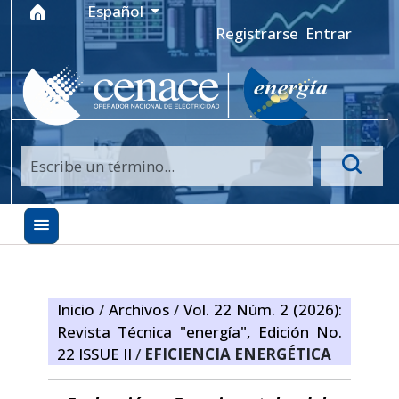
Ir al menú de navegación principal
Ir al contenido principal
Ir al pie de página del sitio
Idioma
Español
Registrarse
Entrar
Inicio
/
Archivos
/
Vol. 22 Núm. 2 (2026):
Revista Técnica "energía", Edición No.
22 ISSUE II
/
EFICIENCIA ENERGÉTICA