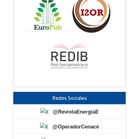
Redes Sociales
@RevistaEnergiaE
@OperadorCenace