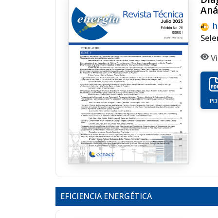
Aná
h
Sele
Vi
PD
EFICIENCIA ENERGÉTICA