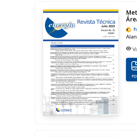
Met
Áre
h
Alan
Vi
PD