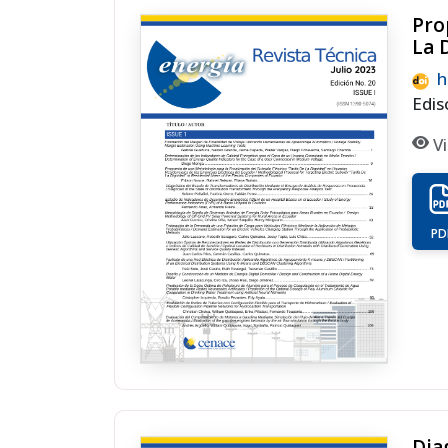
Pro
La 
h
Edis
Vi
PD
Dia