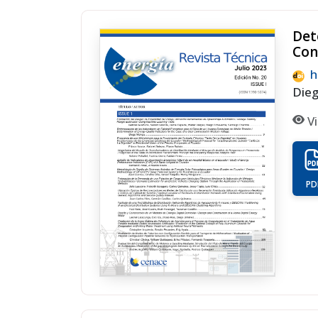
Det
Con
h
Die
Vi
PD