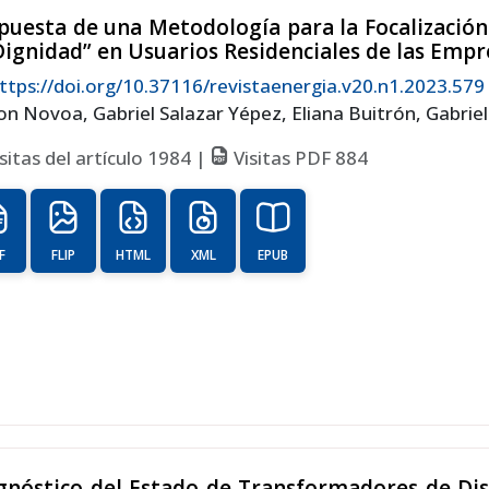
puesta de una Metodología para la Focalización 
Dignidad” en Usuarios Residenciales de las Empr
ttps://doi.org/10.37116/revistaenergia.v20.n1.2023.579
on Novoa, Gabriel Salazar Yépez, Eliana Buitrón, Gabrie
sitas del artículo 1984 |
Visitas PDF 884
F
FLIP
HTML
XML
EPUB
gnóstico del Estado de Transformadores de Dis