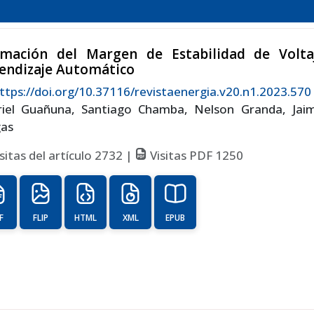
imación del Margen de Estabilidad de Volta
endizaje Automático
ttps://doi.org/10.37116/revistaenergia.v20.n1.2023.570
riel Guañuna, Santiago Chamba, Nelson Granda, Jaim
gas
sitas del artículo 2732 |
Visitas PDF 1250
F
FLIP
HTML
XML
EPUB