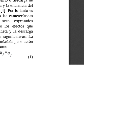
Av. Atacazo y Panamericana Sur Km 0, Sector Cutuglagua
Código Postal 17211991 / Mejía - Ecuador
e cookies.
Teléfono: 593-2-299-2001