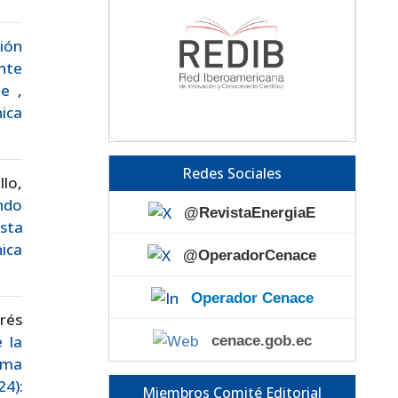
ión
nte
rie
,
nica
Redes Sociales
lo,
ndo
@RevistaEnergiaE
sta
ica
@OperadorCenace
Operador Cenace
rés
 la
cenace.gob.ec
rma
4):
Miembros Comité Editorial