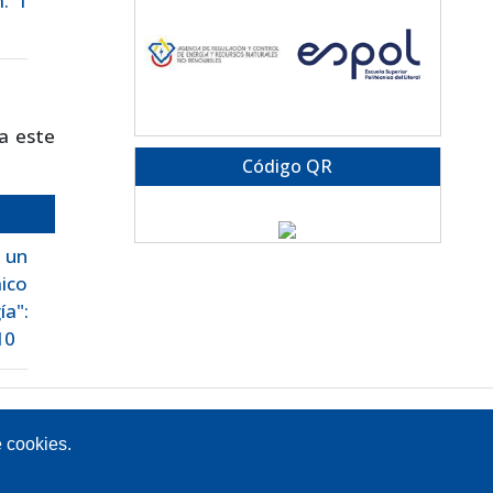
. 1
a este
Código QR
 un
mico
ía":
10
Av. Atacazo y Panamericana Sur Km 0, Sector Cutuglagua
Código Postal 17211991 / Mejía - Ecuador
e cookies.
Teléfono: 593-2-299-2001