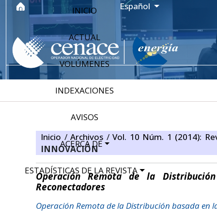
Ir al menú de navegación principal
Ir al contenido principal
Ir al pie de página del sitio
Idioma
Español
INICIO
ACTUAL
VOLÚMENES
INDEXACIONES
AVISOS
Inicio
/
Archivos
/
Vol. 10 Núm. 1 (2014): Re
ACERCA DE
INNOVACIÓN
ESTADÍSTICAS DE LA REVISTA
Operación Remota de la Distribució
Reconectadores
Operación Remota de la Distribución basada en l