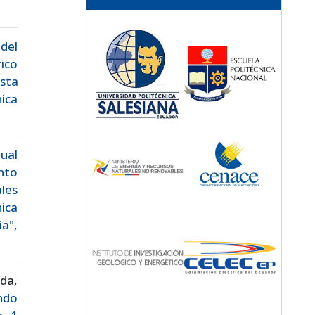
 del
ico
sta
ica
ual
nto
les
ica
a",
da,
ando