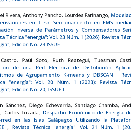
el Rivera, Anthony Pancho, Lourdes Farinango,
Modelac
erivaciones en T sin Seccionamiento en EMS media
mación Inversa de Parámetros y Compensadores Se
ta Técnica "energía": Vol. 23 Núm. 1 (2026): Revista Téc
gía", Edición No. 23 ISSUE I
 Castro, Paúl Soto, Ruth Reategui, Tuesman Castil
ición de una Red Eléctrica de Distribución Aplica
ritmos de Agrupamiento K-means y DBSCAN
,
Revi
ica "energía": Vol. 20 Núm. 1 (2023): Revista Técn
gía", Edición No. 20, ISSUE I
on Sánchez, Diego Echeverría, Santiago Chamba, And
o, Carlos Lozada,
Despacho Económico de Energía de
orred en las Islas Galápagos Utilizando la Platafo
SEE
,
Revista Técnica "energía": Vol. 21 Núm. 1 (202