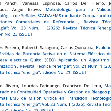
d Panchi, Vanessa Espinosa, Carlos Del Hierro, J
quez, Angie Bravo,
Metodología para la Validac
ológica de Señales SCADA/EMS mediante Comparación 
ciones Comerciales de Referencia
,
Revista Técn
gía": Vol. 23 Núm. 1 (2026): Revista Técnica "energí
ón No. 23 ISSUE I
s Pereira, Roberth Saraguro, Carlos Quinatoa,
Evaluac
rdidas de Potencia Activa en el Sistema Eléctrico de
esa eléctrica Quito (EEQ) Aplicando un Algoritmo
mización
,
Revista Técnica "energía": Vol. 21 Núm. 1 (20
ta Técnica "energía", Edición No. 21, ISSUE I
iel Rivera, Lourdes Farinango, Francisco De Lima,
Ma
rado de Continuidad Operativa y Gestión de Riesgos p
emas EMS de Misión Crítica en Transición Tecnológ
ta Técnica "energía": Vol. 23 Núm. 1 (2026): Revista Téc
gía", Edición No. 23 ISSUE I