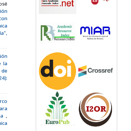
osé
ión
con
ica
a",
ión
 la
 de
24):
rco
ara
ica
,
nica