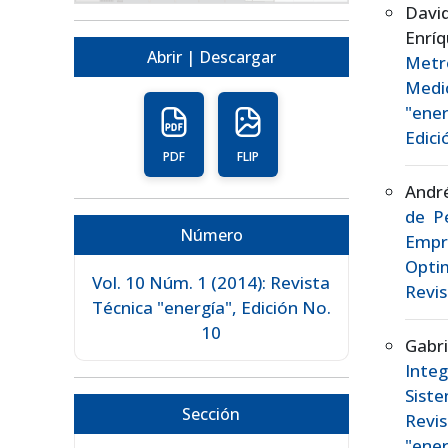
Davi
Enrí
Abrir | Descargar
Metr
Medi
"ener
Edici
PDF
FLIP
André
de Pé
Número
Empr
Opti
Vol. 10 Núm. 1 (2014): Revista
Revis
Técnica "energía", Edición No.
10
Gabr
Integ
Sist
Sección
Revis
"ener