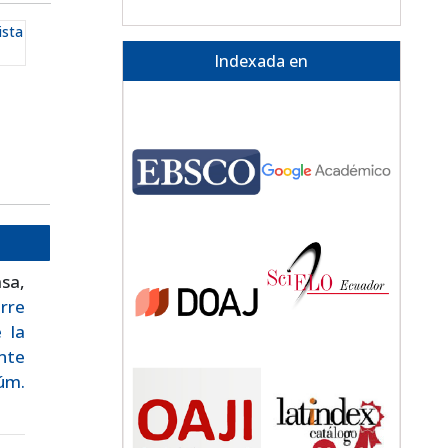
ista
Indexada en
sa,
rre
 la
nte
Núm.