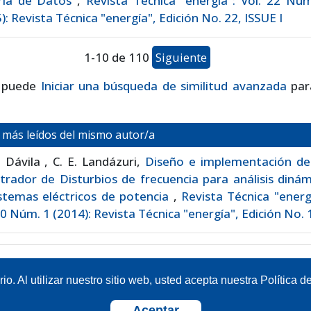
ría de Datos
,
Revista Técnica "energía": Vol. 22 Núm
): Revista Técnica "energía", Edición No. 22, ISSUE I
1-10 de 110
Siguiente
 puede
Iniciar una búsqueda de similitud avanzada
par
s más leídos del mismo autor/a
 Dávila , C. E. Landázuri,
Diseño e implementación de
trador de Disturbios de frecuencia para análisis diná
stemas eléctricos de potencia
,
Revista Técnica "energ
10 Núm. 1 (2014): Revista Técnica "energía", Edición No. 
o. Al utilizar nuestro sitio web, usted acepta nuestra Política d
Aceptar