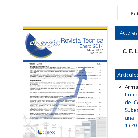
Pu
Autores
C. E. 
Artículo
Arma
Impl
de C
Sube
una 
1 (20