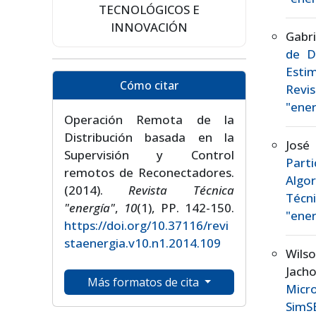
TECNOLÓGICOS E
INNOVACIÓN
Gabri
de D
Esti
Cómo citar
Revis
"ener
Operación Remota de la
Distribución basada en la
José
Supervisión y Control
Part
remotos de Reconectadores.
Algo
(2014).
Revista Técnica
Técn
"energía"
,
10
(1), PP. 142-150.
"ener
https://doi.org/10.37116/revi
staenergia.v10.n1.2014.109
Wils
Jach
Más formatos de cita
Micr
Sim