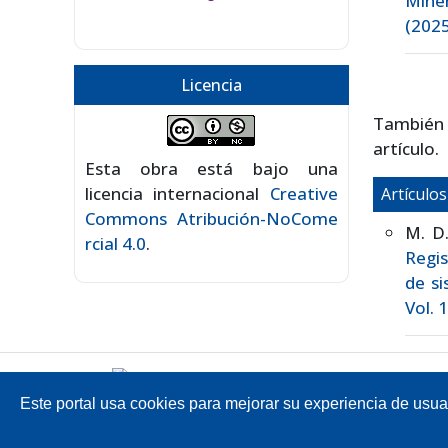
Mine
(2025
Licencia
También
artículo.
Esta obra está bajo una
licencia internacional
Creative
Artículo
Commons Atribución-NoCome
M. D.
rcial 4.0
.
Regis
de si
Vol. 
Este portal usa cookies para mejorar su experiencia de usuari