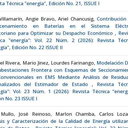
ta Técnica "energía", Edición No. 21, ISSUE I
Villamarín, Angie Bravo, Ariel Chancusig,
Contribución
cenamiento en Baterías en el Sistema Eléctr
toriano para Optimizar su Despacho Económico
,
Revi
ica "energía": Vol. 22 Núm. 2 (2026): Revista Técn
gía", Edición No. 22 ISSUE II
el Rivera, Mario Jinez, Lourdes Farinango,
Modelación D
ubestaciones Frontera con Esquemas de Seccionamie
onvencionales en EMS Mediante Análisis de Residua
alizados del Estimador de Estado
,
Revista Técn
gía": Vol. 23 Núm. 1 (2026): Revista Técnica "energí
ón No. 23 ISSUE I
 Mullo, José Reinoso, Marlon Chamba, Carlos Loza
sis y Caracterización de la Calidad de Energía utiliz