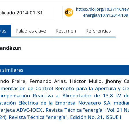
https://doi.org/10.37116/rev
blicado 2014-01-31
energia.v10.n1.2014.109
/as
Palabras clave
Resumen
Referencias
Landázuri
s similares
ndo Freire, Fernando Arias, Héctor Mullo, Jhonny Ca
ementación de Control Remoto para la Apertura y Cie
ompensación Reactiva al Alimentador de 13,8 kV de
stación Eléctrica de la Empresa Novacero S.A. media
Tarjeta ADVC-IOEX
,
Revista Técnica "energía": Vol. 21 
24): Revista Técnica "energía", Edición No. 21, ISSUE I