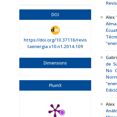
Revis
DOI
Alex 
Alma
Ecua
Técn
https://doi.org/10.37116/revis
"ener
taenergia.v10.n1.2014.109
Gabri
Dimensions
de S
No C
Norm
"ener
PlumX
Edici
Alex
Análi