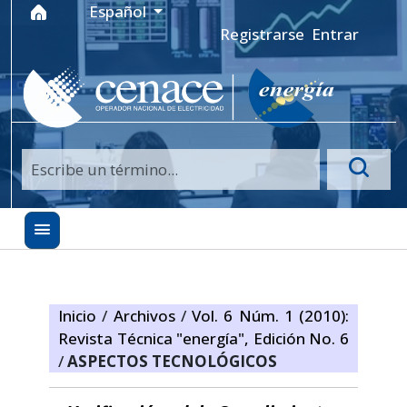
Ir al menú de navegación principal
Ir al contenido principal
Ir al pie de página del sitio
Idioma
Español
Registrarse
Entrar
Inicio
/
Archivos
/
Vol. 6 Núm. 1 (2010):
Revista Técnica "energía", Edición No. 6
/
ASPECTOS TECNOLÓGICOS