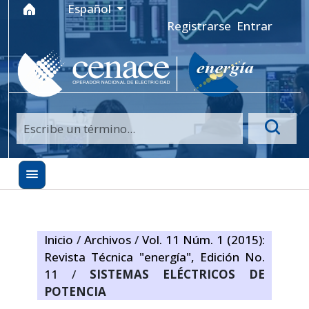
Ir al menú de navegación principal
Ir al contenido principal
Ir al pie de página del sitio
Idioma
Español
Registrarse
Entrar
Inicio
/
Archivos
/
Vol. 11 Núm. 1 (2015):
Revista Técnica "energía", Edición No.
11
/
SISTEMAS ELÉCTRICOS DE
POTENCIA