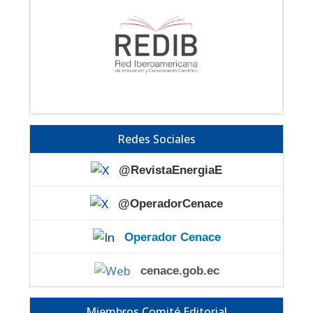
Redes Sociales
@RevistaEnergiaE
@OperadorCenace
Operador Cenace
cenace.gob.ec
Miembros Comité Editorial