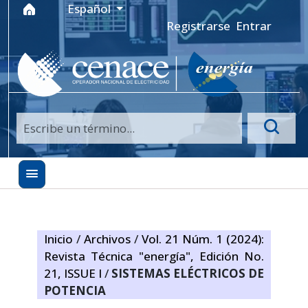
Ir al menú de navegación principal
Ir al contenido principal
Ir al pie de página del sitio
Idioma
Español
Registrarse
Entrar
Inicio
/
Archivos
/
Vol. 21 Núm. 1 (2024):
Revista Técnica "energía", Edición No.
21, ISSUE I
/
SISTEMAS ELÉCTRICOS DE
POTENCIA