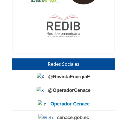
Redes Sociales
@RevistaEnergiaE
@OperadorCenace
Operador Cenace
cenace.gob.ec