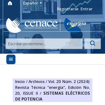
Ir al menú de navegación principal
Ir al contenido principal
Ir al pie de página del sitio
Idioma
Español
Registrarse
Entrar
Inicio
/
Archivos
/
Vol. 20 Núm. 2 (2024):
Revista Técnica "energía", Edición No.
20, ISSUE II
/
SISTEMAS ELÉCTRICOS
DE POTENCIA