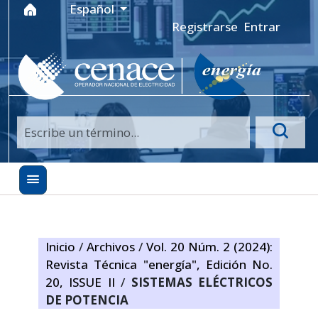
Ir al menú de navegación principal
Ir al contenido principal
Ir al pie de página del sitio
Idioma
Español
Registrarse
Entrar
Inicio
/
Archivos
/
Vol. 20 Núm. 2 (2024):
Revista Técnica "energía", Edición No.
20, ISSUE II
/
SISTEMAS ELÉCTRICOS
DE POTENCIA