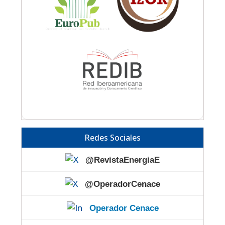
Redes Sociales
@RevistaEnergiaE
@OperadorCenace
Operador Cenace