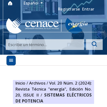
Ir al menú de navegación principal
Ir al contenido principal
Ir al pie de página del sitio
Idioma
Español
Registrarse
Entrar
Inicio
/
Archivos
/
Vol. 20 Núm. 2 (2024):
Revista Técnica "energía", Edición No.
20, ISSUE II
/
SISTEMAS ELÉCTRICOS
DE POTENCIA