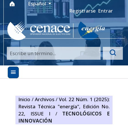
Ir al menú de navegación principal
Ir al contenido principal
Ir al pie de página del sitio
Idioma
Español
Registrarse
Entrar
Inicio
/
Archivos
/
Vol. 22 Núm. 1 (2025):
Revista Técnica "energía", Edición No.
22, ISSUE I
/
TECNOLÓGICOS E
INNOVACIÓN