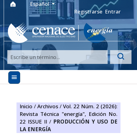
Ir al menú de navegación principal
Ir al contenido principal
Ir al pie de página del sitio
Idioma
Español
Registrarse
Entrar
Inicio
/
Archivos
/
Vol. 22 Núm. 2 (2026):
Revista Técnica "energía", Edición No.
22 ISSUE II
/
PRODUCCIÓN Y USO DE
LA ENERGÍA