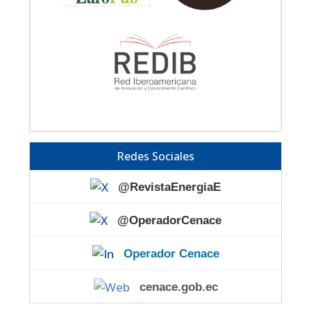
Redes Sociales
@RevistaEnergiaE
@OperadorCenace
Operador Cenace
cenace.gob.ec