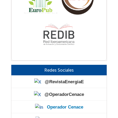
Redes Sociales
@RevistaEnergiaE
@OperadorCenace
Operador Cenace