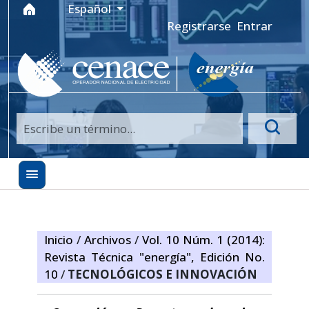
Ir al menú de navegación principal
Ir al contenido principal
Ir al pie de página del sitio
Idioma
Español
Registrarse
Entrar
Inicio
/
Archivos
/
Vol. 10 Núm. 1 (2014):
Revista Técnica "energía", Edición No.
10
/
TECNOLÓGICOS E INNOVACIÓN