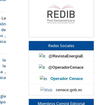
e La
ión
 de
cos
,
nica
Redes Sociales
@RevistaEnergiaE
 la
 la
@OperadorCenace
cia
,
nica
Operador Cenace
cenace.gob.ec
gía
ipo
Miembros Comité Editorial