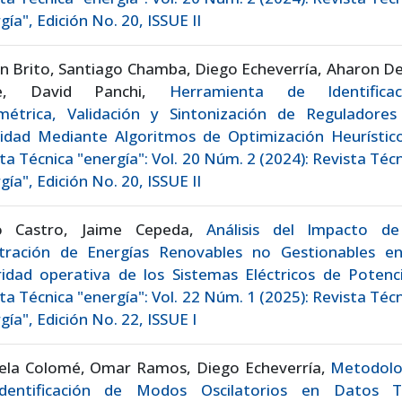
gía", Edición No. 20, ISSUE II
n Brito, Santiago Chamba, Diego Echeverría, Aharon D
re, David Panchi,
Herramienta de Identificac
métrica, Validación y Sintonización de Reguladores
cidad Mediante Algoritmos de Optimización Heurísti
ta Técnica "energía": Vol. 20 Núm. 2 (2024): Revista Téc
gía", Edición No. 20, ISSUE II
o Castro, Jaime Cepeda,
Análisis del Impacto de
tración de Energías Renovables no Gestionables en
ridad operativa de los Sistemas Eléctricos de Poten
ta Técnica "energía": Vol. 22 Núm. 1 (2025): Revista Téc
gía", Edición No. 22, ISSUE I
iela Colomé, Omar Ramos, Diego Echeverría,
Metodolo
dentificación de Modos Oscilatorios en Datos T