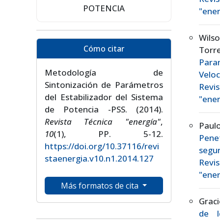
POTENCIA
"ener
Wilso
Cómo citar
Tor
Para
Metodología de
Velo
Sintonización de Parámetros
Revis
del Estabilizador del Sistema
"ener
de Potencia -PSS. (2014).
Revista Técnica "energía"
,
Paul
10
(1), PP. 5-12.
Pene
https://doi.org/10.37116/revi
segu
staenergia.v10.n1.2014.127
Revis
"ener
Más formatos de cita
Grac
de I