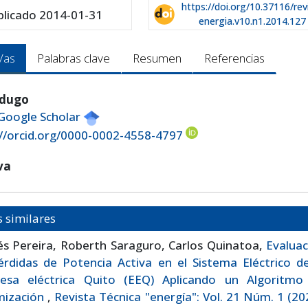
https://doi.org/10.37116/rev
blicado 2014-01-31
energia.v10.n1.2014.127
/as
Palabras clave
Resumen
Referencias
rdugo
 Google Scholar
://orcid.org/0000-0002-4558-4797
iva
s similares
s Pereira, Roberth Saraguro, Carlos Quinatoa,
Evaluac
rdidas de Potencia Activa en el Sistema Eléctrico de
esa eléctrica Quito (EEQ) Aplicando un Algoritmo
mización
,
Revista Técnica "energía": Vol. 21 Núm. 1 (20