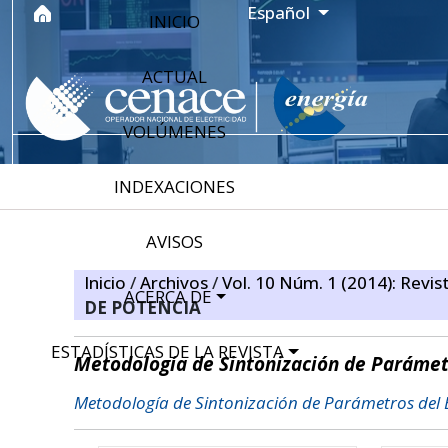
Ir al menú de navegación principal
Ir al contenido principal
Ir al pie de página del sitio
Idioma
Español
INICIO
ACTUAL
VOLÚMENES
INDEXACIONES
AVISOS
Inicio
/
Archivos
/
Vol. 10 Núm. 1 (2014): Revis
ACERCA DE
DE POTENCIA
ESTADÍSTICAS DE LA REVISTA
Metodología de Sintonización de Parámetr
Metodología de Sintonización de Parámetros del E