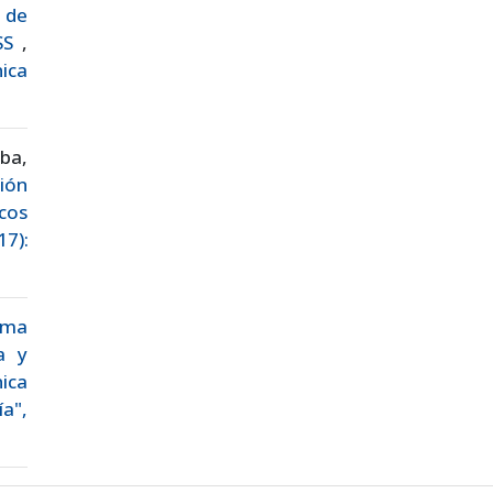
 de
PSS
,
nica
ba,
ción
icos
17):
tima
a y
ica
a",