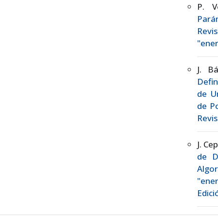
P. V
Pará
Revis
"ener
J. B
Defin
de Un
de P
Revis
J. Ce
de D
Algo
"ener
Edici