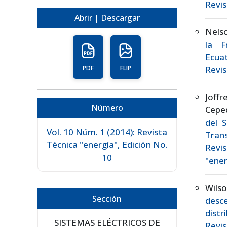
Revis
Abrir | Descargar
Nels
la F
Ecua
Revis
PDF
FLIP
Joffr
Número
Cepe
del 
Vol. 10 Núm. 1 (2014): Revista
Tran
Técnica "energía", Edición No.
Revis
10
"ener
Wils
Sección
desc
distr
SISTEMAS ELÉCTRICOS DE
Revis