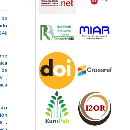
 de
ado
24):
ime
ica
 de
 kV
,
nica
usto
ión
je.
,
nica