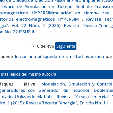
lo de Unidad de Medición Fasorial PMU Implementado
oftware de Simulación en Tiempo Real de Transitor
tromagnéticos HYPERSIMmulación en tiempo real
sitorios electromagnéticos HYPERSIM
,
Revista Técn
gía": Vol. 22 Núm. 2 (2026): Revista Técnica "energí
ón No. 22 ISSUE II
1-10 de 496
Siguiente
 puede
Iniciar una búsqueda de similitud avanzada
par
s más leídos del mismo autor/a
squez , J. Játiva ,
Modelación, Simulación y Control
generadores con Generador de Inducción Dobleme
entado Utilizando Matlab
,
Revista Técnica "energía": 
m. 1 (2015): Revista Técnica "energía", Edición No. 11