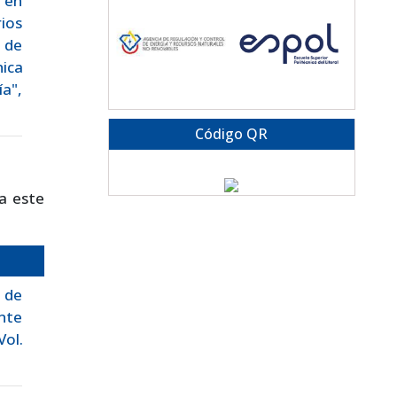
 en
ios
 de
ica
a",
Código QR
a este
 de
nte
Vol.