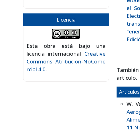
Mode
el S
Elec
Licencia
tran
"ener
Edici
Esta obra está bajo una
licencia internacional
Creative
Commons Atribución-NoCome
rcial 4.0
.
También
artículo.
Artículo
W. Vá
Aero
Alim
11 Nú