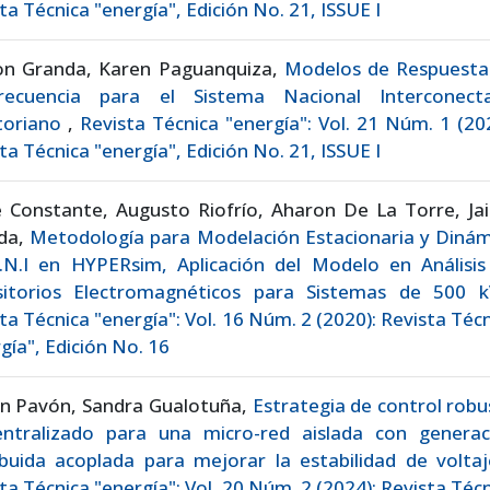
ta Técnica "energía", Edición No. 21, ISSUE I
on Granda, Karen Paguanquiza,
Modelos de Respuesta
recuencia para el Sistema Nacional Interconect
toriano
,
Revista Técnica "energía": Vol. 21 Núm. 1 (20
ta Técnica "energía", Edición No. 21, ISSUE I
e Constante, Augusto Riofrío, Aharon De La Torre, Ja
da,
Metodología para Modelación Estacionaria y Dinám
S.N.I en HYPERsim, Aplicación del Modelo en Análisis
sitorios Electromagnéticos para Sistemas de 500
ta Técnica "energía": Vol. 16 Núm. 2 (2020): Revista Téc
gía", Edición No. 16
on Pavón, Sandra Gualotuña,
Estrategia de control rob
entralizado para una micro-red aislada con generac
ibuida acoplada para mejorar la estabilidad de volta
ta Técnica "energía": Vol. 20 Núm. 2 (2024): Revista Téc