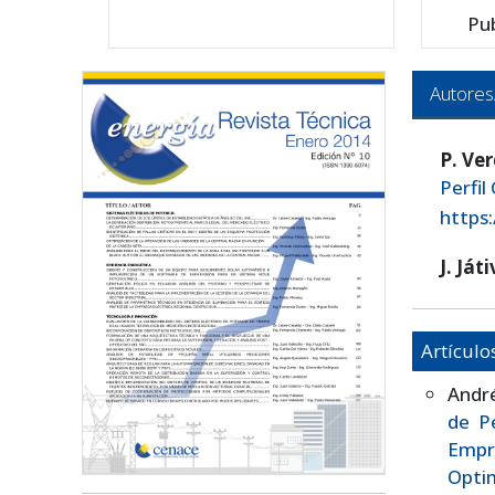
Pu
Autores
P. Ve
Perfil
https
J. Ját
Artículo
André
de Pé
Empr
Opti