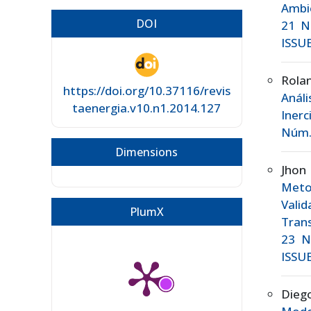
Ambi
DOI
21 Nú
ISSUE
Rola
https://doi.org/10.37116/revis
Análi
taenergia.v10.n1.2014.127
Iner
Núm. 
Dimensions
Jhon
Meto
Vali
PlumX
Tran
23 N
ISSUE
Dieg