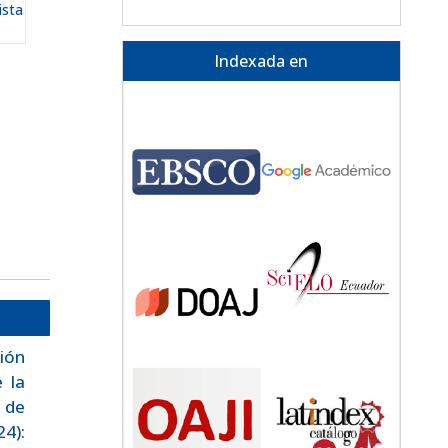
ista
Indexada en
ión
 la
 de
24):