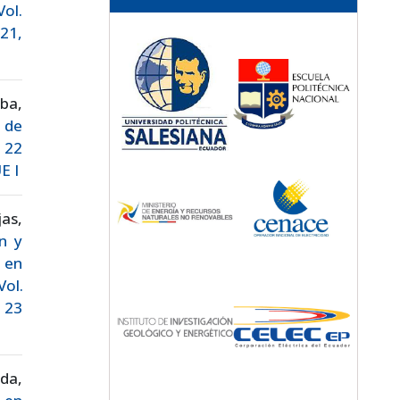
Vol.
21,
ba,
o de
. 22
E I
as,
n y
 en
Vol.
 23
da,