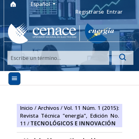
Ir al menú de navegación principal
Ir al contenido principal
Ir al pie de página del sitio
Idioma
Español
Registrarse
Entrar
Inicio
/
Archivos
/
Vol. 11 Núm. 1 (2015):
Revista Técnica "energía", Edición No.
11
/
TECNOLÓGICOS E INNOVACIÓN