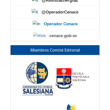
@RevistaEnergiaE
@OperadorCenace
Operador Cenace
cenace.gob.ec
Miembros Comité Editorial