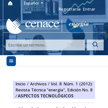
Ir al menú de navegación principal
Ir al contenido principal
Ir al pie de página del sitio
Idioma
Español
Registrarse
Entrar
Inicio
/
Archivos
/
Vol. 8 Núm. 1 (2012):
Revista Técnica "energía", Edición No. 8
/
ASPECTOS TECNOLÓGICOS