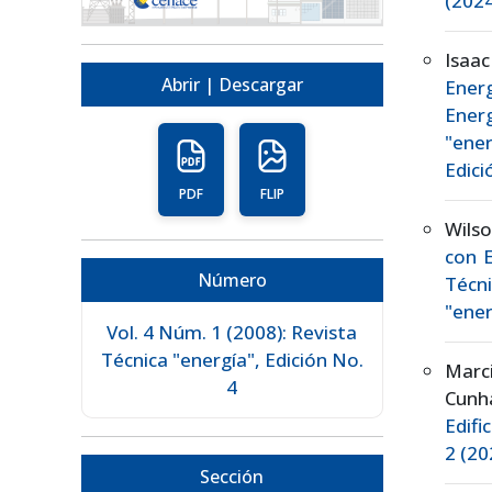
(2024
Isaac
Abrir | Descargar
Ener
Ener
"ener
Edici
PDF
FLIP
Wils
con 
Número
Técn
"ener
Vol. 4 Núm. 1 (2008): Revista
Técnica "energía", Edición No.
Marc
4
Cunh
Edifi
2 (20
Sección