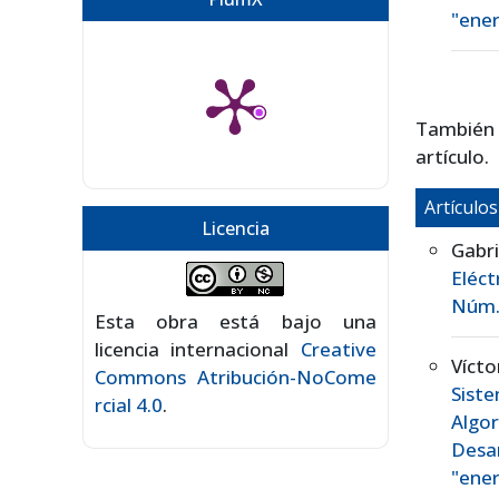
"ener
También
artículo.
Artículo
Licencia
Gabr
Eléct
Núm. 
Esta obra está bajo una
licencia internacional
Creative
Vícto
Commons Atribución-NoCome
Sist
rcial 4.0
.
Algo
Desa
"ener