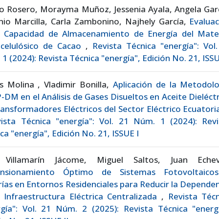
o Rosero, Morayma Muñoz, Jessenia Ayala, Angela Garc
io Marcilla, Carla Zambonino, Najhely García,
Evaluac
a Capacidad de Almacenamiento de Energía del Mater
ocelulósico de Cacao
,
Revista Técnica "energía": Vol
1 (2024): Revista Técnica "energía", Edición No. 21, ISSU
s Molina , Vladimir Bonilla,
Aplicación de la Metodolo
-DM en el Análisis de Gases Disueltos en Aceite Dieléct
ansformadores Eléctricos del Sector Eléctrico Ecuator
ista Técnica "energía": Vol. 21 Núm. 1 (2024): Revi
ca "energía", Edición No. 21, ISSUE I
 Villamarín Jácome, Miguel Saltos, Juan Echev
nsionamiento Óptimo de Sistemas Fotovoltaico
ías en Entornos Residenciales para Reducir la Depende
 Infraestructura Eléctrica Centralizada
,
Revista Técn
gía": Vol. 21 Núm. 2 (2025): Revista Técnica "energí