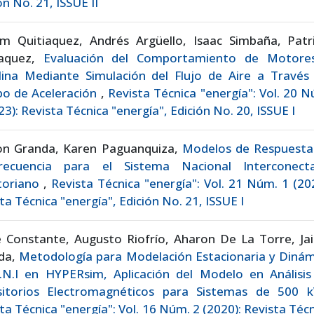
ón No. 21, ISSUE II
am Quitiaquez, Andrés Argüello, Isaac Simbaña, Patri
iaquez,
Evaluación del Comportamiento de Motore
lina Mediante Simulación del Flujo de Aire a Través 
po de Aceleración
,
Revista Técnica "energía": Vol. 20 
23): Revista Técnica "energía", Edición No. 20, ISSUE I
on Granda, Karen Paguanquiza,
Modelos de Respuesta
recuencia para el Sistema Nacional Interconect
toriano
,
Revista Técnica "energía": Vol. 21 Núm. 1 (20
ta Técnica "energía", Edición No. 21, ISSUE I
e Constante, Augusto Riofrío, Aharon De La Torre, Ja
da,
Metodología para Modelación Estacionaria y Dinám
S.N.I en HYPERsim, Aplicación del Modelo en Análisis
sitorios Electromagnéticos para Sistemas de 500
ta Técnica "energía": Vol. 16 Núm. 2 (2020): Revista Téc