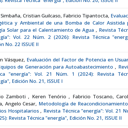
): Revista Técnica "energía", Edición No. 20, ISSUE II
 Simbaña, Cristian Guilcaso, Fabricio Tipantocta,
Evaluac
gética y Ambiental de una Bomba de Calor Asistida 
gía Solar para el Calentamiento de Agua
,
Revista Téc
gía": Vol. 22 Núm. 2 (2026): Revista Técnica "energí
ón No. 22 ISSUE II
on Vásquez,
Evaluación del Factor de Potencia en Usua
Equipos de Generación para Autoabastecimiento
,
Revi
ica "energía": Vol. 21 Núm. 1 (2024): Revista Técn
gía", Edición No. 21, ISSUE I
io Zamboti , Keren Tenório , Fabricio Toscano, Carol
a, Angelo Cesar,
Metodología de Reacondicionamiento
cios Hospitalarios
,
Revista Técnica "energía": Vol. 21 
25): Revista Técnica "energía", Edición No. 21, ISSUE II