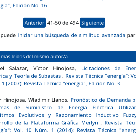
gía", Edición No. 16
Anterior
41-50 de 494
Siguiente
 puede
Iniciar una búsqueda de similitud avanzada
par
s más leídos del mismo autor/a
iel Salazar, Víctor Hinojosa,
Licitaciones de Ener
rica y Teoría de Subastas
,
Revista Técnica "energía": Vo
1 (2007): Revista Técnica "energía", Edición No. 3
r Hinojosa, Wladimir Llanos,
Pronóstico de Demanda p
emas de Suministro de Energía Eléctrica Utiliza
ritmos Evolutivos y Razonamiento Inductivo Fuzz
rrollo de la Plataforma Gráfica Merlyn
,
Revista Técn
gía": Vol. 10 Núm. 1 (2014): Revista Técnica "energí