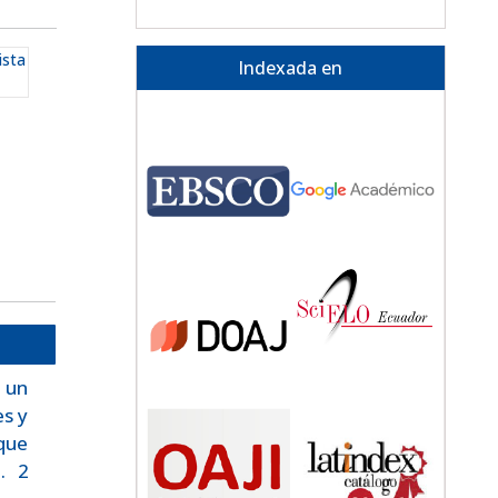
ista
Indexada en
 un
es y
que
. 2