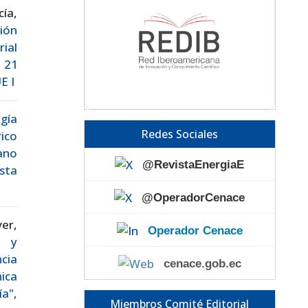
ía,
ión
ial
. 21
E I
gía
Redes Sociales
rico
iano
@RevistaEnergiaE
sta
@OperadorCenace
er,
Operador Cenace
s y
ncia
cenace.gob.ec
ica
a",
Miembros Comité Editorial