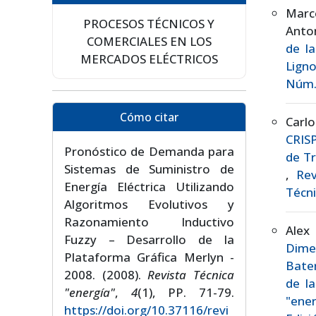
Marc
PROCESOS TÉCNICOS Y
Anton
COMERCIALES EN LOS
de l
MERCADOS ELÉCTRICOS
Lign
Núm. 
Cómo citar
Carlo
CRISP
Pronóstico de Demanda para
de Tr
Sistemas de Suministro de
,
Rev
Energía Eléctrica Utilizando
Técni
Algoritmos Evolutivos y
Razonamiento Inductivo
Alex
Fuzzy – Desarrollo de la
Dime
Plataforma Gráfica Merlyn -
Bater
2008. (2008).
Revista Técnica
de la
"energía"
,
4
(1), PP. 71-79.
"ener
https://doi.org/10.37116/revi