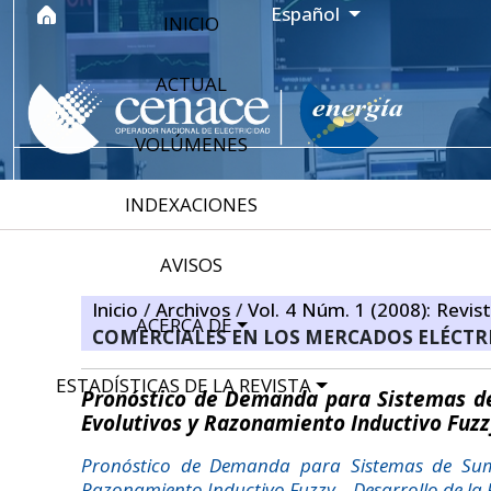
Ir al menú de navegación principal
Ir al contenido principal
Ir al pie de página del sitio
Idioma
Español
INICIO
ACTUAL
VOLÚMENES
INDEXACIONES
AVISOS
Inicio
/
Archivos
/
Vol. 4 Núm. 1 (2008): Revis
ACERCA DE
COMERCIALES EN LOS MERCADOS ELÉCTR
ESTADÍSTICAS DE LA REVISTA
Pronóstico de Demanda para Sistemas de 
Evolutivos y Razonamiento Inductivo Fuzzy
Pronóstico de Demanda para Sistemas de Sumini
Razonamiento Inductivo Fuzzy – Desarrollo de la 