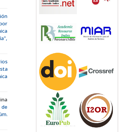
ión
por
nica
a",
rios
sta
ica
ina
 de
Núm.