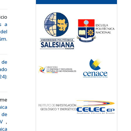
cio
s a
del
Núm.
 de
ado
24):
ime
ica
 de
 kV
,
nica