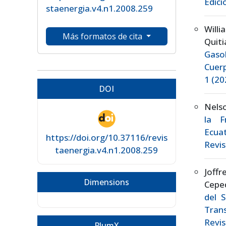
Edici
staenergia.v4.n1.2008.259
Willi
Más formatos de cita
Quit
Gaso
Cuer
1 (20
DOI
Nels
la F
Ecua
https://doi.org/10.37116/revis
Revis
taenergia.v4.n1.2008.259
Joffr
Dimensions
Cepe
del 
Tran
Revis
PlumX