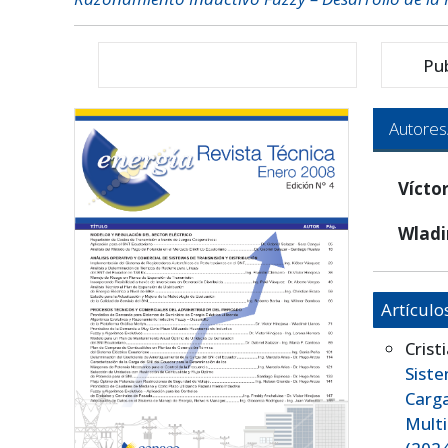
Pu
Autores
Vícto
Wladi
Artículo
Crist
Siste
Carg
Mult