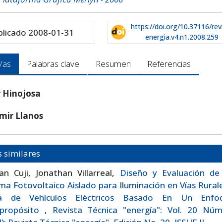
https://doi.org/10.37116/rev
blicado 2008-01-31
energia.v4.n1.2008.259
/as
Palabras clave
Resumen
Referencias
r Hinojosa
mir Llanos
s similares
ian Cuji, Jonathan Villarreal,
Diseño y Evaluación de
ma Fotovoltaico Aislado para Iluminación en Vías Rural
a de Vehículos Eléctricos Basado En Un Enfo
ipropósito
,
Revista Técnica "energía": Vol. 20 Núm