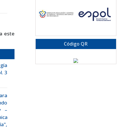
a este
Código QR
gía
l. 3
ara
ndo
y –
ica
a",