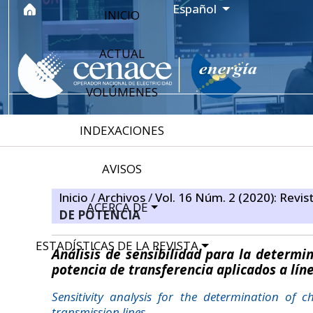
Ir al menú de navegación principal
Ir al contenido principal
Ir al pie de página del sitio
Idioma
Español
INICIO
ACTUAL
VOLÚMENES
INDEXACIONES
AVISOS
Inicio
/
Archivos
/
Vol. 16 Núm. 2 (2020): Revis
ACERCA DE
DE POTENCIA
ESTADÍSTICAS DE LA REVISTA
Análisis de sensibilidad para la determi
potencia de transferencia aplicados a lín
Sensitivity analysis for the determination of 
transmission lines