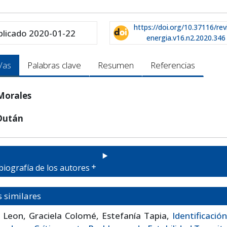
https://doi.org/10.37116/rev
blicado 2020-01-22
energia.v16.n2.2020.346
/as
Palabras clave
Resumen
Referencias
Morales
Dután
biografía de los autores
s similares
 Leon, Graciela Colomé, Estefanía Tapia,
Identificació