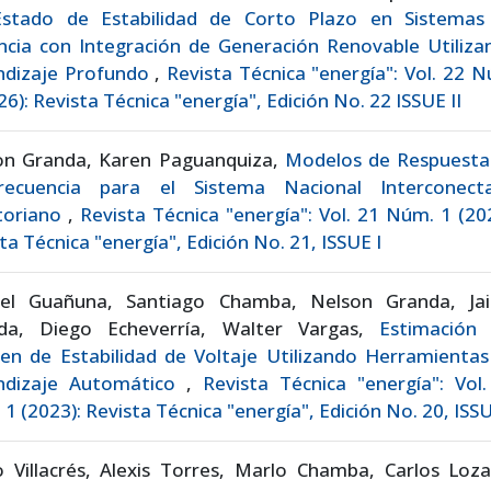
Estado de Estabilidad de Corto Plazo en Sistemas
ncia con Integración de Generación Renovable Utiliza
ndizaje Profundo
,
Revista Técnica "energía": Vol. 22 
26): Revista Técnica "energía", Edición No. 22 ISSUE II
on Granda, Karen Paguanquiza,
Modelos de Respuesta
recuencia para el Sistema Nacional Interconect
toriano
,
Revista Técnica "energía": Vol. 21 Núm. 1 (20
ta Técnica "energía", Edición No. 21, ISSUE I
iel Guañuna, Santiago Chamba, Nelson Granda, Ja
da, Diego Echeverría, Walter Vargas,
Estimación 
en de Estabilidad de Voltaje Utilizando Herramientas
ndizaje Automático
,
Revista Técnica "energía": Vol
1 (2023): Revista Técnica "energía", Edición No. 20, ISSU
o Villacrés, Alexis Torres, Marlo Chamba, Carlos Loz