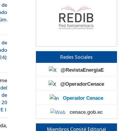
 de
ndo
Núm.
 de
ado
Redes Sociales
24):
@RevistaEnergiaE
ime
@OperadorCenace
del
 de
Operador Cenace
. 20
E I
cenace.gob.ec
ada,
Miembros Comité Editorial