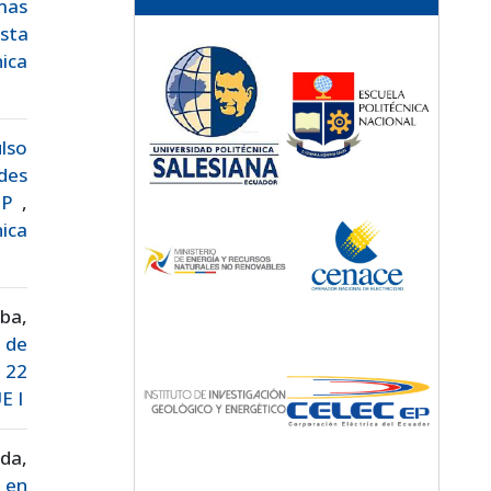
mas
sta
ica
ulso
des
ATP
,
nica
ba,
o de
. 22
E I
da,
 en