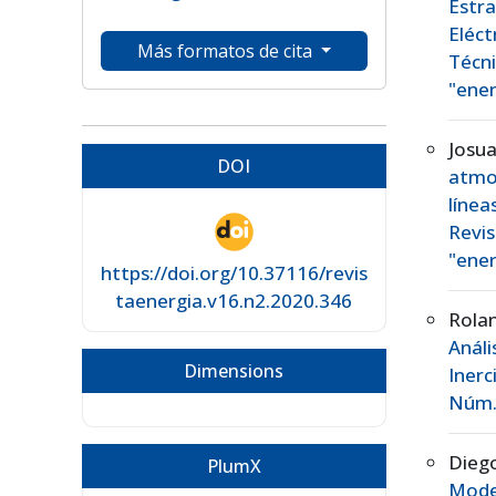
Estr
Eléc
Más formatos de cita
Técn
"ener
Josu
DOI
atmo
líne
Revis
"ener
https://doi.org/10.37116/revis
taenergia.v16.n2.2020.346
Rola
Análi
Dimensions
Iner
Núm. 
Dieg
PlumX
Mode