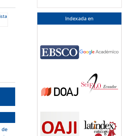
ista
Indexada en
n de