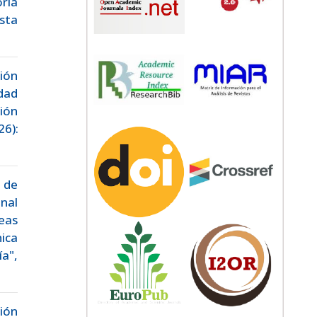
oria
sta
ión
dad
ión
26):
 de
nal
eas
ica
a",
ción