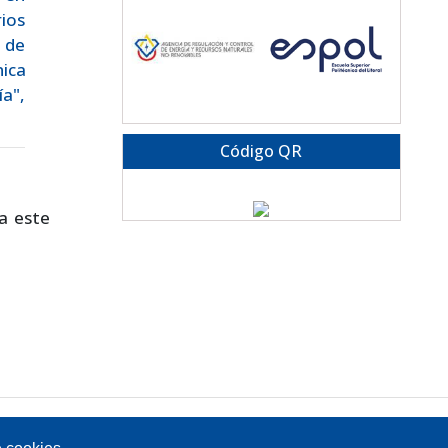
ios
 de
ica
a",
Código QR
a este
Av. Atacazo y Panamericana Sur Km 0, Sector Cutuglagua
Código Postal 17211991 / Mejía - Ecuador