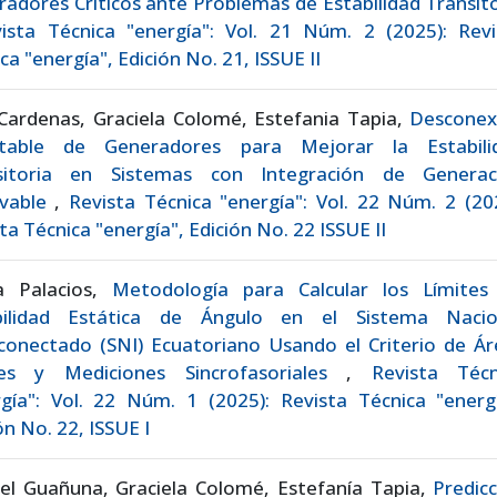
adores Críticos ante Problemas de Estabilidad Transit
ista Técnica "energía": Vol. 21 Núm. 2 (2025): Revi
ca "energía", Edición No. 21, ISSUE II
 Cardenas, Graciela Colomé, Estefania Tapia,
Desconex
table de Generadores para Mejorar la Estabili
sitoria en Sistemas con Integración de Generac
vable
,
Revista Técnica "energía": Vol. 22 Núm. 2 (20
ta Técnica "energía", Edición No. 22 ISSUE II
a Palacios,
Metodología para Calcular los Límites
bilidad Estática de Ángulo en el Sistema Nacio
conectado (SNI) Ecuatoriano Usando el Criterio de Ár
les y Mediciones Sincrofasoriales
,
Revista Técn
gía": Vol. 22 Núm. 1 (2025): Revista Técnica "energí
ón No. 22, ISSUE I
iel Guañuna, Graciela Colomé, Estefanía Tapia,
Predic