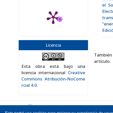
el S
Elec
tran
"ener
Edici
Licencia
También
artículo.
Esta obra está bajo una
licencia internacional
Creative
Commons Atribución-NoCome
rcial 4.0
.