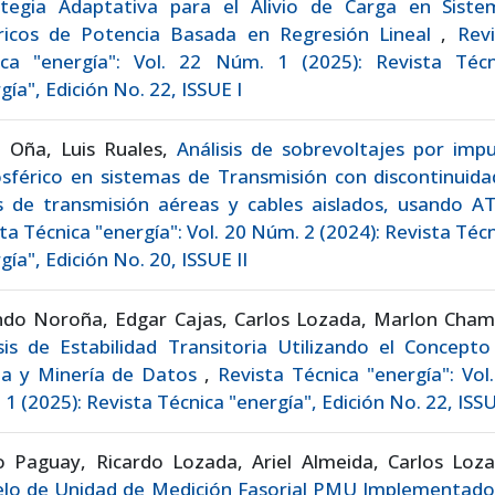
ategia Adaptativa para el Alivio de Carga en Siste
tricos de Potencia Basada en Regresión Lineal
,
Revi
ica "energía": Vol. 22 Núm. 1 (2025): Revista Técn
gía", Edición No. 22, ISSUE I
a Oña, Luis Ruales,
Análisis de sobrevoltajes por imp
sférico en sistemas de Transmisión con discontinuida
as de transmisión aéreas y cables aislados, usando 
ta Técnica "energía": Vol. 20 Núm. 2 (2024): Revista Téc
gía", Edición No. 20, ISSUE II
ndo Noroña, Edgar Cajas, Carlos Lozada, Marlon Cham
sis de Estabilidad Transitoria Utilizando el Concept
cia y Minería de Datos
,
Revista Técnica "energía": Vol
1 (2025): Revista Técnica "energía", Edición No. 22, ISSU
o Paguay, Ricardo Lozada, Ariel Almeida, Carlos Loza
lo de Unidad de Medición Fasorial PMU Implementado