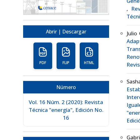
Gener
,
Rev
Técni
Abrir | Descargar
Julio
Adap
Tran
Reno
PDF
FLIP
HTML
Revis
Sash
Número
Esta
Inter
Vol. 16 Núm. 2 (2020): Revista
Igua
Técnica "energía", Edición No.
"ener
16
Edici
Gabr