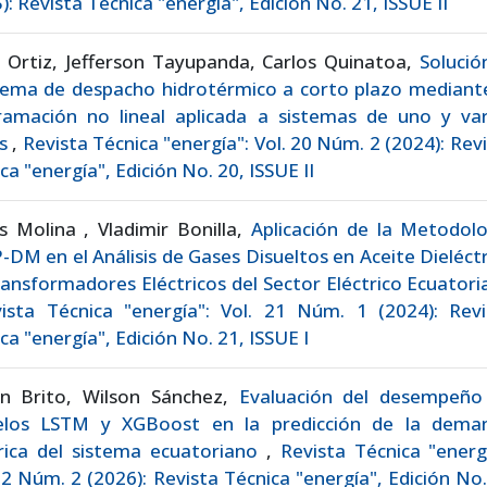
): Revista Técnica "energía", Edición No. 21, ISSUE II
 Ortiz, Jefferson Tayupanda, Carlos Quinatoa,
Solució
lema de despacho hidrotérmico a corto plazo mediante
ramación no lineal aplicada a sistemas de uno y var
os
,
Revista Técnica "energía": Vol. 20 Núm. 2 (2024): Rev
ca "energía", Edición No. 20, ISSUE II
s Molina , Vladimir Bonilla,
Aplicación de la Metodolo
-DM en el Análisis de Gases Disueltos en Aceite Dieléct
ansformadores Eléctricos del Sector Eléctrico Ecuator
ista Técnica "energía": Vol. 21 Núm. 1 (2024): Revi
ca "energía", Edición No. 21, ISSUE I
on Brito, Wilson Sánchez,
Evaluación del desempeño
los LSTM y XGBoost en la predicción de la dema
trica del sistema ecuatoriano
,
Revista Técnica "energ
22 Núm. 2 (2026): Revista Técnica "energía", Edición No