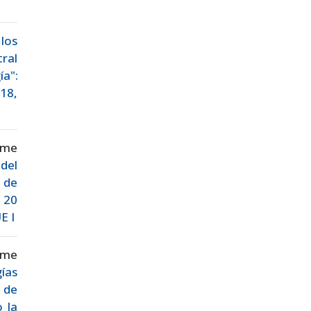
los
ral
ía":
 18,
ime
del
 de
. 20
E I
aime
ías
a de
o la