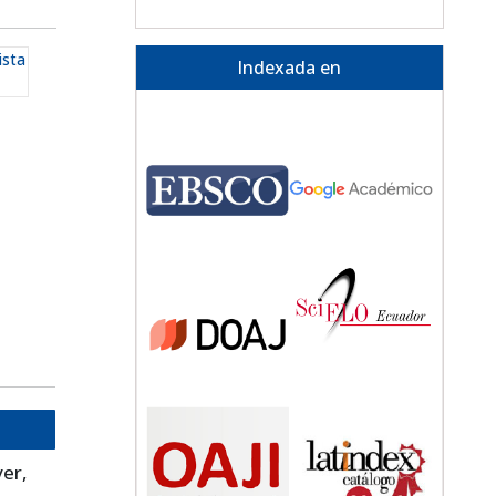
ista
Indexada en
er,