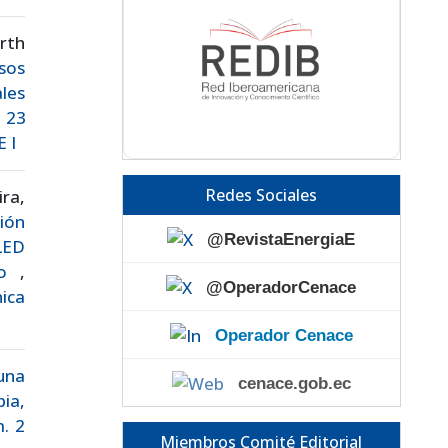
rth
sos
ales
. 23
 I
Redes Sociales
ra,
ión
@RevistaEnergiaE
LED
ado
,
@OperadorCenace
nica
Operador Cenace
 una
cenace.gob.ec
pia,
m. 2
Miembros Comité Editorial