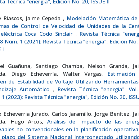
ta Técnica "energía", Edición No. 20, ISSUE II
e Riascos, Jaime Cepeda ,
Modelación Matemática de 
emas de Control de Velocidad de Unidades de la Cent
oeléctrica Coca Codo Sinclair
,
Revista Técnica "energ
18 Núm. 1 (2021): Revista Técnica "energía", Edición No.
 I
iel Guañuna, Santiago Chamba, Nelson Granda, Ja
da, Diego Echeverría, Walter Vargas,
Estimación 
en de Estabilidad de Voltaje Utilizando Herramientas
ndizaje Automático
,
Revista Técnica "energía": Vol
1 (2023): Revista Técnica "energía", Edición No. 20, ISSU
 Echeverria Jurado, Carlos Jaramillo, Jorge Benítez, J
da, Hugo Arcos,
Análisis del impacto de las energ
ables no convencionales en la planificación operativ
 plazo del Sistema Nacional Interconectado utilizand