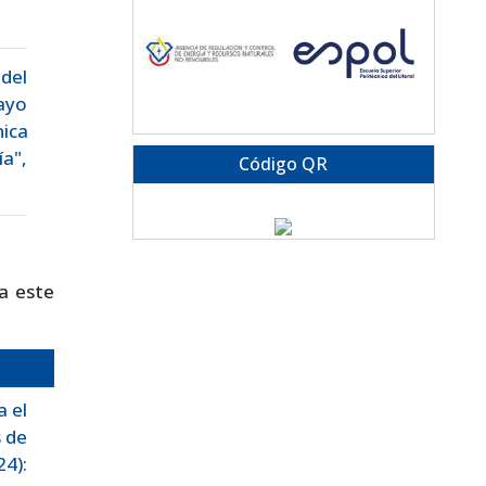
del
ayo
ica
a",
Código QR
a este
 el
 de
24):