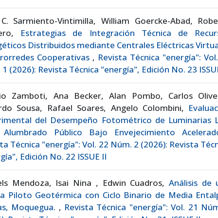
 C. Sarmiento-Vintimilla, William Goercke-Abad, Robe
ero,
Estrategias de Integración Técnica de Recur
éticos Distribuidos mediante Centrales Eléctricas Virtu
crorredes Cooperativas
,
Revista Técnica "energía": Vol
1 (2026): Revista Técnica "energía", Edición No. 23 ISSUE
io Zamboti, Ana Becker, Alan Pombo, Carlos Olivei
rdo Sousa, Rafael Soares, Angelo Colombini,
Evaluac
rimental del Desempeño Fotométrico de Luminarias 
 Alumbrado Público Bajo Envejecimiento Aceler
ta Técnica "energía": Vol. 22 Núm. 2 (2026): Revista Téc
gía", Edición No. 22 ISSUE II
els Mendoza, Isai Nina , Edwin Cuadros,
Análisis de
a Piloto Geotérmica con Ciclo Binario de Media Ental
as, Moquegua.
,
Revista Técnica "energía": Vol. 21 Nú