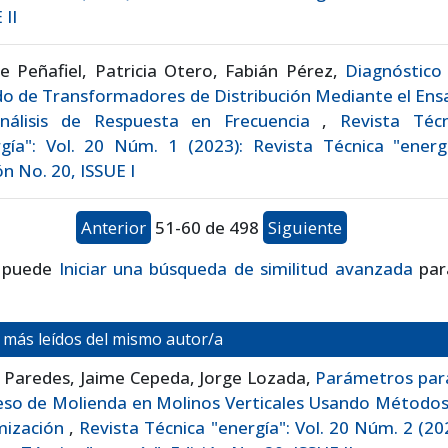
 II
e Peñafiel, Patricia Otero, Fabián Pérez,
Diagnóstico 
o de Transformadores de Distribución Mediante el Ens
nálisis de Respuesta en Frecuencia
,
Revista Técn
gía": Vol. 20 Núm. 1 (2023): Revista Técnica "energí
ón No. 20, ISSUE I
Anterior
51-60 de 498
Siguiente
 puede
Iniciar una búsqueda de similitud avanzada
par
s más leídos del mismo autor/a
 Paredes, Jaime Cepeda, Jorge Lozada,
Parámetros para
eso de Molienda en Molinos Verticales Usando Métodos
mización
,
Revista Técnica "energía": Vol. 20 Núm. 2 (20