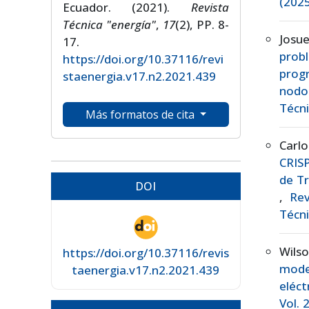
(2025
Ecuador. (2021).
Revista
Técnica "energía"
,
17
(2), PP. 8-
Josue
17.
prob
https://doi.org/10.37116/revi
prog
staenergia.v17.n2.2021.439
nod
Técni
Más formatos de cita
Carlo
CRISP
de Tr
DOI
,
Rev
Técni
Wils
https://doi.org/10.37116/revis
mode
taenergia.v17.n2.2021.439
eléc
Vol. 