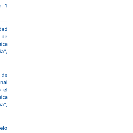
m. 1
idad
a de
ica
a",
s de
nal
 el
ica
a",
elo