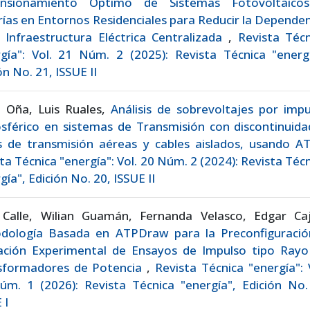
nsionamiento Óptimo de Sistemas Fotovoltaico
ías en Entornos Residenciales para Reducir la Depende
 Infraestructura Eléctrica Centralizada
,
Revista Técn
gía": Vol. 21 Núm. 2 (2025): Revista Técnica "energí
ón No. 21, ISSUE II
a Oña, Luis Ruales,
Análisis de sobrevoltajes por imp
sférico en sistemas de Transmisión con discontinuida
as de transmisión aéreas y cables aislados, usando 
ta Técnica "energía": Vol. 20 Núm. 2 (2024): Revista Téc
gía", Edición No. 20, ISSUE II
 Calle, Wilian Guamán, Fernanda Velasco, Edgar Caj
dología Basada en ATPDraw para la Preconfiguració
dación Experimental de Ensayos de Impulso tipo Rayo
sformadores de Potencia
,
Revista Técnica "energía": 
úm. 1 (2026): Revista Técnica "energía", Edición No.
 I