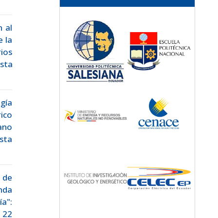
n al
 la
ios
ista
gía
rico
iano
sta
 de
nda
ía":
. 22