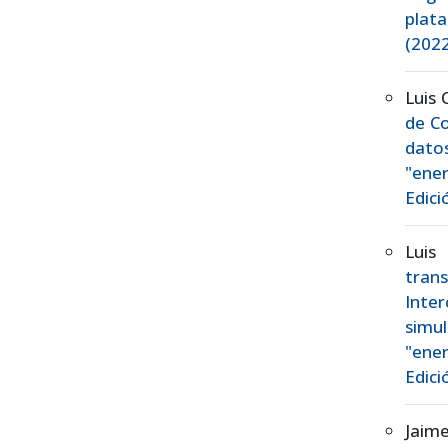
plat
(2022
Luis 
de Co
dato
"ener
Edici
Luis
tran
Inter
simu
"ener
Edici
Jaim