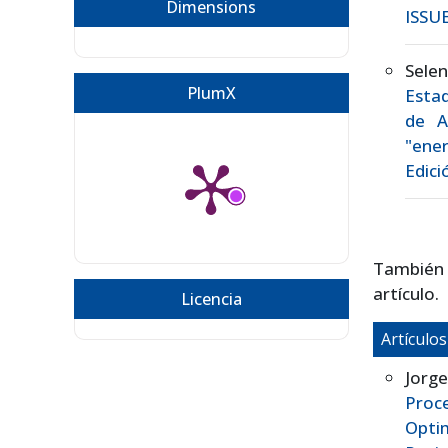
Dimensions
ISSUE
Selen
PlumX
Estad
de A
"ener
Edici
También
artículo.
Licencia
Artículo
Jorge
Proc
Opti