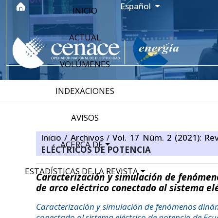
Ir al menú de navegación principal
Ir al contenido principal
Ir al pie de página del sitio
Idioma
Español
INICIO
ACTUAL
VOLÚMENES
INDEXACIONES
AVISOS
Inicio
/
Archivos
/
Vol. 17 Núm. 2 (2021): Rev
ACERCA DE
ELÉCTRICOS DE POTENCIA
ESTADÍSTICAS DE LA REVISTA
Caracterización y simulación de fenómen
de arco eléctrico conectado al sistema el
Caracterización y simulación de fenómenos dinám
conectado al sistema eléctrico de potencia de Ec