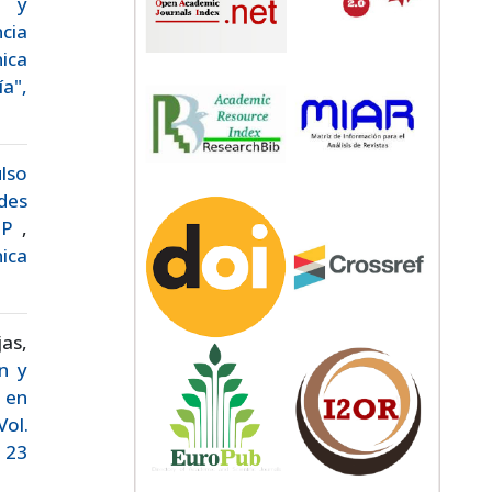
s y
ncia
ica
a",
ulso
des
ATP
,
nica
as,
n y
 en
Vol.
 23