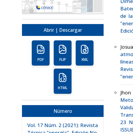
Dime
Bater
de la
"ener
Abrir | Descargar
Edici
Josu
atmo
PDF
FLIP
XML
líne
Revis
"ener
HTML
Jhon
Meto
Vali
Número
Tran
23 N
Vol. 17 Núm. 2 (2021): Revista
ISSUE
Técnica "energía", Edición No.