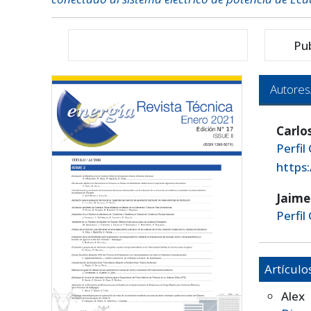
Pu
Autores
Carlo
Perfil
https
Jaime
Perfil
Artículo
Alex