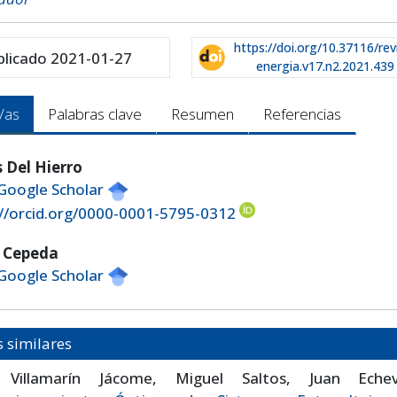
https://doi.org/10.37116/rev
blicado 2021-01-27
energia.v17.n2.2021.439
/as
Palabras clave
Resumen
Referencias
s Del Hierro
 Google Scholar
://orcid.org/0000-0001-5795-0312
 Cepeda
 Google Scholar
s similares
 Villamarín Jácome, Miguel Saltos, Juan Echev