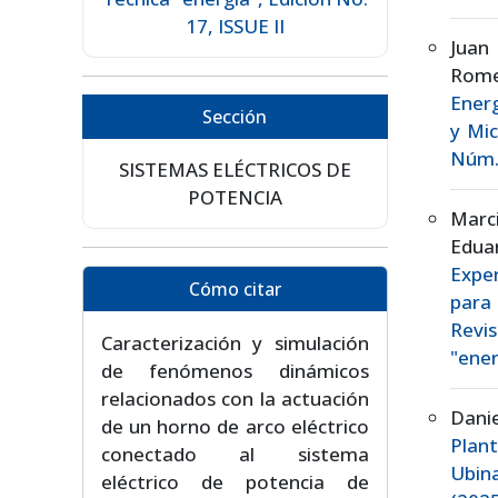
17, ISSUE II
Juan
Rom
Energ
Sección
y Mi
Núm. 
SISTEMAS ELÉCTRICOS DE
POTENCIA
Marc
Edua
Expe
Cómo citar
para
Revis
Caracterización y simulación
"ener
de fenómenos dinámicos
relacionados con la actuación
Dani
de un horno de arco eléctrico
Plant
conectado al sistema
Ubin
eléctrico de potencia de