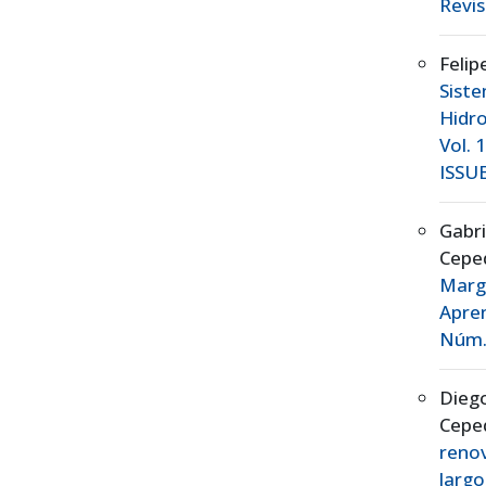
Revis
Felip
Sist
Hidr
Vol. 
ISSUE
Gabr
Cepe
Marg
Apre
Núm. 
Diego
Cepe
renov
largo