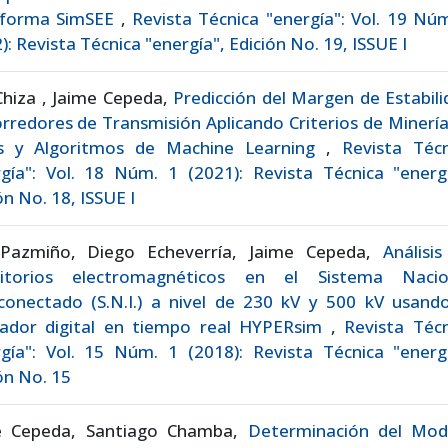
aforma SimSEE
,
Revista Técnica "energía": Vol. 19 Nú
): Revista Técnica "energía", Edición No. 19, ISSUE I
Chiza , Jaime Cepeda,
Predicción del Margen de Estabil
rredores de Transmisión Aplicando Criterios de Minerí
s y Algoritmos de Machine Learning
,
Revista Técn
gía": Vol. 18 Núm. 1 (2021): Revista Técnica "energí
ón No. 18, ISSUE I
 Pazmiño, Diego Echeverría, Jaime Cepeda,
Análisi
sitorios electromagnéticos en el Sistema Nacio
conectado (S.N.I.) a nivel de 230 kV y 500 kV usando
lador digital en tiempo real HYPERsim
,
Revista Técn
gía": Vol. 15 Núm. 1 (2018): Revista Técnica "energí
ón No. 15
e Cepeda, Santiago Chamba,
Determinación del Mod