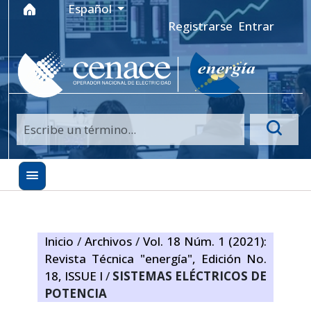
Ir al menú de navegación principal
Ir al contenido principal
Ir al pie de página del sitio
Idioma
Español
Registrarse
Entrar
Inicio
/
Archivos
/
Vol. 18 Núm. 1 (2021):
Revista Técnica "energía", Edición No.
18, ISSUE I
/
SISTEMAS ELÉCTRICOS DE
POTENCIA