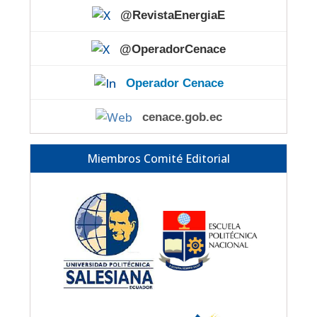
@RevistaEnergiaE
@OperadorCenace
Operador Cenace
cenace.gob.ec
Miembros Comité Editorial