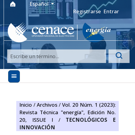
Ir al menú de navegación principal
Ir al contenido principal
Ir al pie de página del sitio
Idioma
Español
Registrarse
Entrar
Inicio
/
Archivos
/
Vol. 20 Núm. 1 (2023):
Revista Técnica "energía", Edición No.
20, ISSUE I
/
TECNOLÓGICOS E
INNOVACIÓN