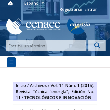
Ir al menú de navegación principal
Ir al contenido principal
Ir al pie de página del sitio
Idioma
Español
Registrarse
Entrar
Inicio
/
Archivos
/
Vol. 11 Núm. 1 (2015):
Revista Técnica "energía", Edición No.
11
/
TECNOLÓGICOS E INNOVACIÓN