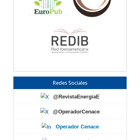
Redes Sociales
@RevistaEnergiaE
@OperadorCenace
Operador Cenace