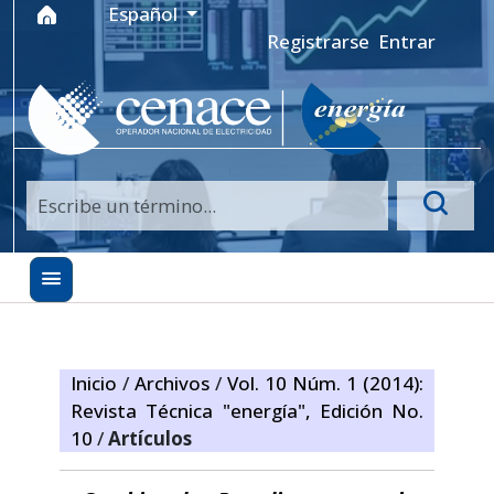
Ir al menú de navegación principal
Ir al contenido principal
Ir al pie de página del sitio
Idioma
Español
Registrarse
Entrar
Inicio
/
Archivos
/
Vol. 10 Núm. 1 (2014):
Revista Técnica "energía", Edición No.
10
/
Artículos