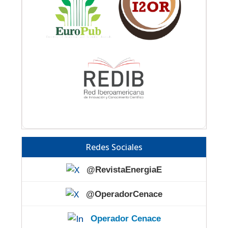
Redes Sociales
@RevistaEnergiaE
@OperadorCenace
Operador Cenace