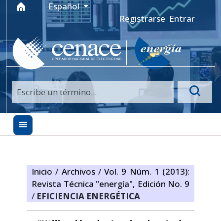
Ir al menú de navegación principal
Ir al contenido principal
Ir al pie de página del sitio
Idioma
Español
Registrarse
Entrar
Inicio
/
Archivos
/
Vol. 9 Núm. 1 (2013):
Revista Técnica "energía", Edición No. 9
/
EFICIENCIA ENERGÉTICA