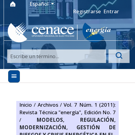
Ir al menú de navegación principal
Ir al contenido principal
Ir al pie de página del sitio
Idioma
Español
Registrarse
Entrar
Inicio
/
Archivos
/
Vol. 7 Núm. 1 (2011):
Revista Técnica "energía", Edición No. 7
/
MODELOS, REGULACIÓN,
MODERNIZACIÓN, GESTIÓN DE
RIESGOS Y CRISIS ENERGÉTICA EN EL