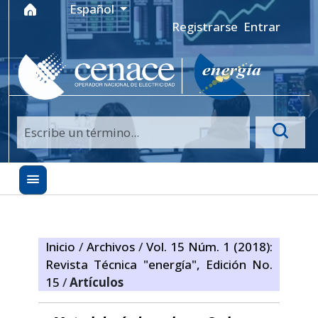
Ir al menú de navegación principal
Ir al contenido principal
Ir al pie de página del sitio
Idioma
Español
Registrarse
Entrar
Inicio
/
Archivos
/
Vol. 15 Núm. 1 (2018):
Revista Técnica "energía", Edición No.
15
/
Artículos