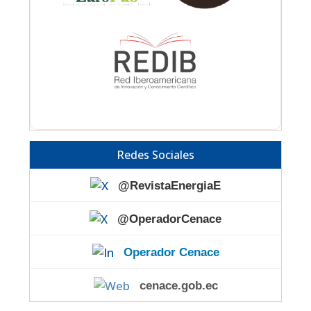
Redes Sociales
@RevistaEnergiaE
@OperadorCenace
Operador Cenace
cenace.gob.ec