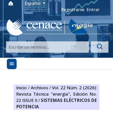
Ir al menú de navegación principal
Ir al contenido principal
Ir al pie de página del sitio
Idioma
Español
Registrarse
Entrar
Inicio
/
Archivos
/
Vol. 22 Núm. 2 (2026):
Revista Técnica "energía", Edición No.
22 ISSUE II
/
SISTEMAS ELÉCTRICOS DE
POTENCIA