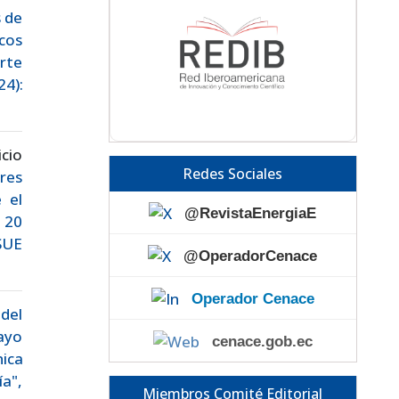
s de
cos
rte
4):
icio
Redes Sociales
ores
 el
@RevistaEnergiaE
. 20
SSUE
@OperadorCenace
Operador Cenace
del
ayo
cenace.gob.ec
ica
a",
Miembros Comité Editorial