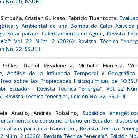
ón No. 20, ISSUE I
 Simbaña, Cristian Guilcaso, Fabricio Tipantocta,
Evaluac
gética y Ambiental de una Bomba de Calor Asistida 
gía Solar para el Calentamiento de Agua
,
Revista Téc
gía": Vol. 22 Núm. 2 (2026): Revista Técnica "energí
ón No. 22 ISSUE II
 Robles, Daniel Rivadeneira, Michelle Herrera, Wil
ce,
Análisis de la Influencia Temporal y Geográfica 
treo sobre las Propiedades Fisicoquímicas de FORSU
bí, Ecuador
,
Revista Técnica "energía": Vol. 22 Núm
): Revista Técnica "energía", Edición No. 22 ISSUE II
iela Araujo, Andrés Robalino,
Subsidios energético
ortamiento de consumo urbano en Ecuador: distorsio
ernativas para una transición
,
Revista Técnica "energ
22 Núm. 2 (2026): Revista Técnica "energía", Edición No