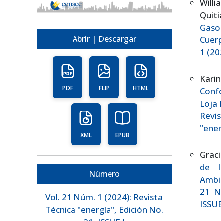
Willi
Quit
Gaso
Abrir | Descargar
Cuer
1 (20
Kari
PDF
FLIP
HTML
Confo
Loja 
Revis
"ener
XML
EPUB
Grac
de I
Número
Ambi
21 Nú
Vol. 21 Núm. 1 (2024): Revista
ISSUE
Técnica "energía", Edición No.