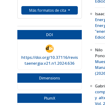
Edici
Más formatos de cita
Isaac
Ener
Ener
"ener
DOI
Edici
Nilo
Pon
https://doi.org/10.37116/revis
Mues
taenergia.v21.n1.2024.636
Mana
(2026
Dimensions
Gabr
comp
y alt
PlumX
Vol. 