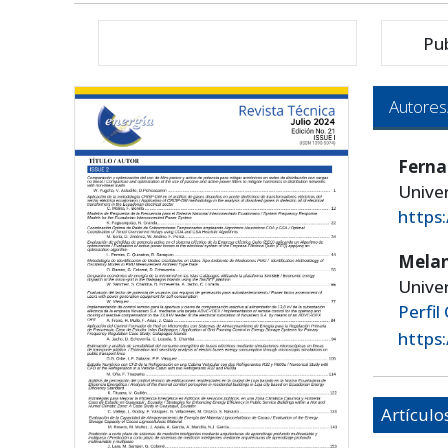
Pu
Autores
Ferna
Univer
https
Mela
Univer
Perfil
https
Artículo