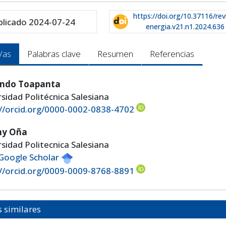
https://doi.org/10.37116/rev
blicado 2024-07-24
energia.v21.n1.2024.636
/as
Palabras clave
Resumen
Referencias
ndo Toapanta
sidad Politécnica Salesiana
://orcid.org/0000-0002-0838-4702
ny Oña
sidad Politecnica Salesiana
 Google Scholar
://orcid.org/0009-0009-8768-8891
s similares