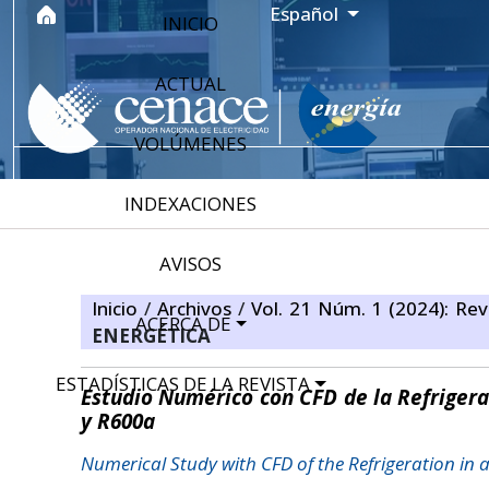
Ir al menú de navegación principal
Ir al contenido principal
Ir al pie de página del sitio
Idioma
Español
INICIO
ACTUAL
VOLÚMENES
INDEXACIONES
AVISOS
Inicio
/
Archivos
/
Vol. 21 Núm. 1 (2024): Rev
ACERCA DE
ENERGÉTICA
ESTADÍSTICAS DE LA REVISTA
Estudio Numérico con CFD de la Refrigera
y R600a
Numerical Study with CFD of the Refrigeration in 