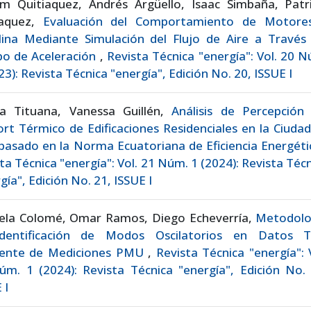
am Quitiaquez, Andrés Argüello, Isaac Simbaña, Patri
iaquez,
Evaluación del Comportamiento de Motore
lina Mediante Simulación del Flujo de Aire a Través 
po de Aceleración
,
Revista Técnica "energía": Vol. 20 
23): Revista Técnica "energía", Edición No. 20, ISSUE I
na Tituana, Vanessa Guillén,
Análisis de Percepción 
rt Térmico de Edificaciones Residenciales en la Ciuda
basado en la Norma Ecuatoriana de Eficiencia Energét
ta Técnica "energía": Vol. 21 Núm. 1 (2024): Revista Téc
gía", Edición No. 21, ISSUE I
iela Colomé, Omar Ramos, Diego Echeverría,
Metodolo
dentificación de Modos Oscilatorios en Datos T
ente de Mediciones PMU
,
Revista Técnica "energía": 
m. 1 (2024): Revista Técnica "energía", Edición No. 
 I