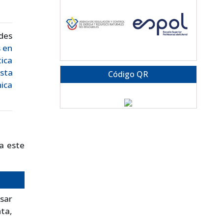
des
s en
tica
sta
Código QR
ica
a este
sar
ta,