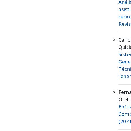
Análi
asis
recir
Revis
Carl
Quit
Sist
Gene
Técn
"ener
Fern
Orel
Enfr
Comp
(2021