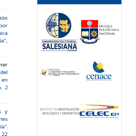
ión
por
nica
a",
mer
del
 en
. 2
s y
nes
ía":
. 22