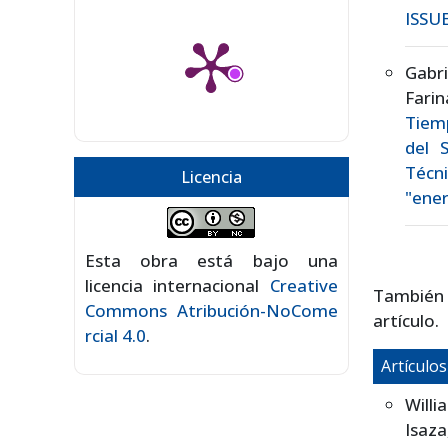
ISSUE
Gabr
Fari
Tiemp
del 
Técn
Licencia
"ener
Esta obra está bajo una
licencia internacional
Creative
También
Commons Atribución-NoCome
artículo.
rcial 4.0
.
Artículo
Will
Isaz