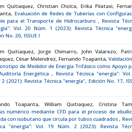
am Quitiaquez, Christian Cholca, Erika Pilataxi, Fern
anta,
Evaluación de Redes de Tuberías con Configurac
ible para el Transporte de Hidrocarburo
,
Revista Técn
gía": Vol. 20 Núm. 1 (2023): Revista Técnica "energí
ón No. 20, ISSUE I
iam Quitiaquez, Jorge Chimarro, John Valarezo, Patri
iaquez, César Melendrez, Fernando Toapanta,
Validació
ototipo de Medidor de Energía Trifásico como Apoyo p
Auditoría Energética
,
Revista Técnica "energía": Vol
2 (2021): Revista Técnica "energía", Edición No. 17, I
ando Toapanta, William Quitiaquez, Cristina Tam
sis numérico mediante CFD para el proceso de ebullic
da con isobutano que circula por tubos cuadrados
,
Revi
ica "energía": Vol. 19 Núm. 2 (2023): Revista Técn