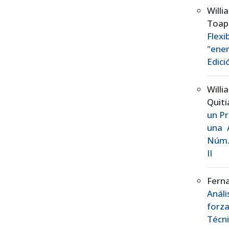
Willi
Toap
Flex
"ener
Edici
Will
Quit
un Pr
una 
Núm. 
II
Fern
Análi
forza
Técn