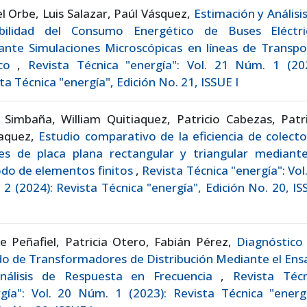
l Orbe, Luis Salazar, Paúl Vásquez,
Estimación y Análisi
ibilidad del Consumo Energético de Buses Eléctri
ante Simulaciones Microscópicas en líneas de Transpo
ico
,
Revista Técnica "energía": Vol. 21 Núm. 1 (202
ta Técnica "energía", Edición No. 21, ISSUE I
 Simbaña, William Quitiaquez, Patricio Cabezas, Patr
iaquez,
Estudio comparativo de la eficiencia de colect
res de placa plana rectangular y triangular mediante
do de elementos finitos
,
Revista Técnica "energía": Vol
2 (2024): Revista Técnica "energía", Edición No. 20, I
e Peñafiel, Patricia Otero, Fabián Pérez,
Diagnóstico 
o de Transformadores de Distribución Mediante el Ens
nálisis de Respuesta en Frecuencia
,
Revista Técn
gía": Vol. 20 Núm. 1 (2023): Revista Técnica "energí