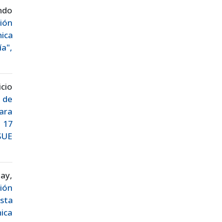
ando
ión
ica
a",
cio
n de
ara
. 17
SSUE
ay,
ión
sta
ica