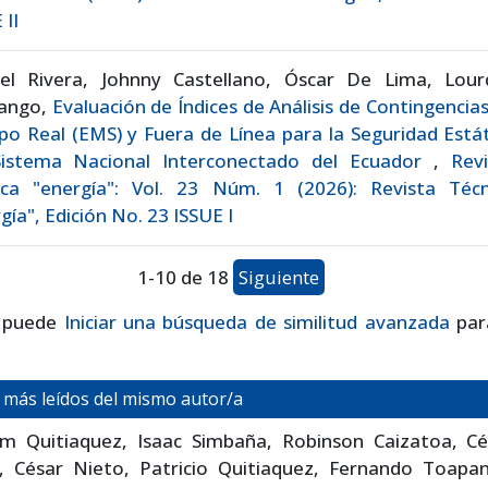
 II
iel Rivera, Johnny Castellano, Óscar De Lima, Lour
nango,
Evaluación de Índices de Análisis de Contingencia
o Real (EMS) y Fuera de Línea para la Seguridad Está
Sistema Nacional Interconectado del Ecuador
,
Revi
ica "energía": Vol. 23 Núm. 1 (2026): Revista Técn
gía", Edición No. 23 ISSUE I
1-10 de 18
Siguiente
 puede
Iniciar una búsqueda de similitud avanzada
par
s más leídos del mismo autor/a
iam Quitiaquez, Isaac Simbaña, Robinson Caizatoa, Cé
a, César Nieto, Patricio Quitiaquez, Fernando Toapan