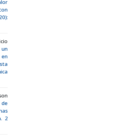
lor
con
20):
cio
 un
 en
sta
ica
son
 de
mas
. 2