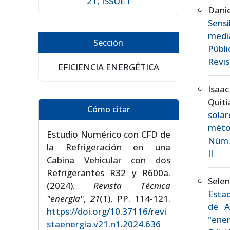
21, ISSUE I
Danie
Sens
medi
Sección
Públ
Revis
EFICIENCIA ENERGÉTICA
Isaac
Quit
Cómo citar
sola
méto
Estudio Numérico con CFD de
Núm. 
la Refrigeración en una
II
Cabina Vehicular con dos
Refrigerantes R32 y R600a.
Selen
(2024).
Revista Técnica
Estad
"energía"
,
21
(1), PP. 114-121.
de A
https://doi.org/10.37116/revi
"ener
staenergia.v21.n1.2024.636