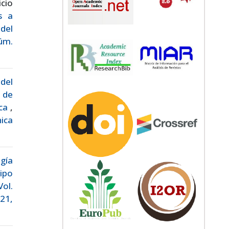
cio
s a
del
Núm.
del
d de
ica
,
nica
gía
ipo
Vol.
21,