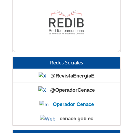
Redes Sociales
@RevistaEnergiaE
@OperadorCenace
Operador Cenace
cenace.gob.ec