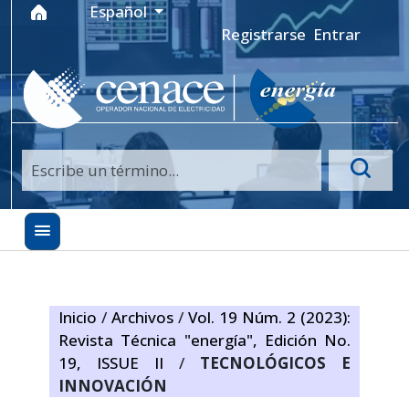
Ir al menú de navegación principal
Ir al contenido principal
Ir al pie de página del sitio
Idioma
Español
Registrarse
Entrar
Inicio
/
Archivos
/
Vol. 19 Núm. 2 (2023):
Revista Técnica "energía", Edición No.
19, ISSUE II
/
TECNOLÓGICOS E
INNOVACIÓN