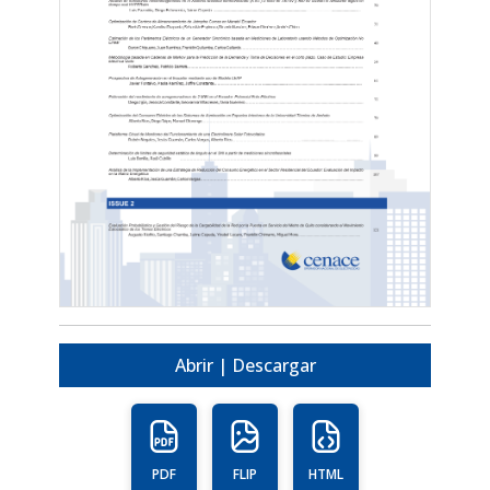
Abrir | Descargar
PDF
FLIP
HTML