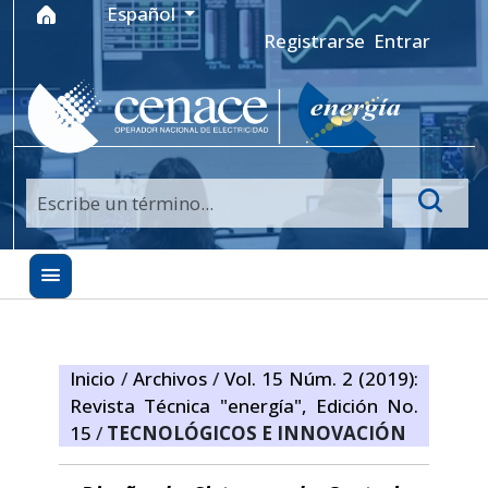
Ir al menú de navegación principal
Ir al contenido principal
Ir al pie de página del sitio
Idioma
Español
Registrarse
Entrar
Inicio
/
Archivos
/
Vol. 15 Núm. 2 (2019):
Revista Técnica "energía", Edición No.
15
/
TECNOLÓGICOS E INNOVACIÓN