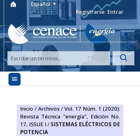
Ir al menú de navegación principal
Ir al contenido principal
Ir al pie de página del sitio
Idioma
Español
Registrarse
Entrar
Inicio
/
Archivos
/
Vol. 17 Núm. 1 (2020):
Revista Técnica "energía", Edición No.
17, ISSUE I
/
SISTEMAS ELÉCTRICOS DE
POTENCIA