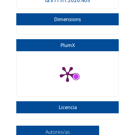
ia.v17.n1.2020.405
Dimensions
PlumX
Licencia
Autores/as