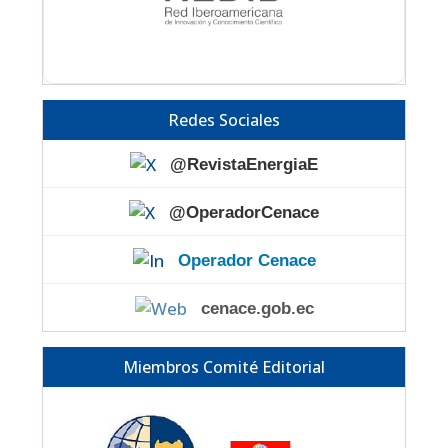
Redes Sociales
@RevistaEnergiaE
@OperadorCenace
Operador Cenace
cenace.gob.ec
Miembros Comité Editorial