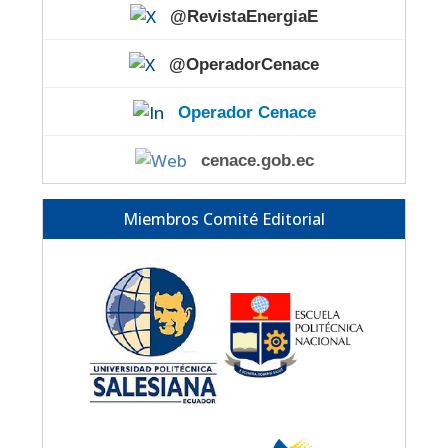
@RevistaEnergiaE
@OperadorCenace
Operador Cenace
cenace.gob.ec
Miembros Comité Editorial