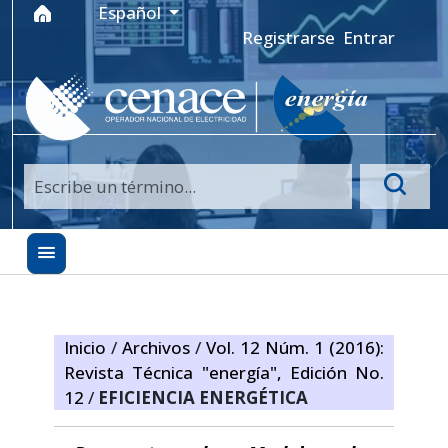
Ir al menú de navegación principal
Ir al contenido principal
Ir al pie de página del sitio
Idioma
Español
Registrarse
Entrar
Inicio
/
Archivos
/
Vol. 12 Núm. 1 (2016):
Revista Técnica "energía", Edición No.
12
/
EFICIENCIA ENERGÉTICA