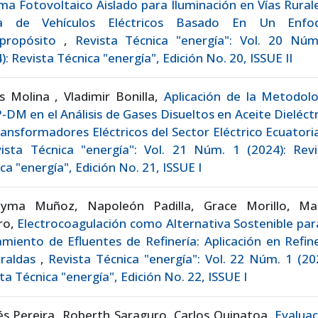
ma Fotovoltaico Aislado para Iluminación en Vías Rural
a de Vehículos Eléctricos Basado En Un Enfo
ipropósito
,
Revista Técnica "energía": Vol. 20 Núm
): Revista Técnica "energía", Edición No. 20, ISSUE II
s Molina , Vladimir Bonilla,
Aplicación de la Metodolo
-DM en el Análisis de Gases Disueltos en Aceite Dieléct
ansformadores Eléctricos del Sector Eléctrico Ecuator
ista Técnica "energía": Vol. 21 Núm. 1 (2024): Revi
ca "energía", Edición No. 21, ISSUE I
yma Muñoz, Napoleón Padilla, Grace Morillo, Ma
ro,
Electrocoagulación como Alternativa Sostenible par
miento de Efluentes de Refinería: Aplicación en Refin
raldas
,
Revista Técnica "energía": Vol. 22 Núm. 1 (20
ta Técnica "energía", Edición No. 22, ISSUE I
s Pereira, Roberth Saraguro, Carlos Quinatoa,
Evaluac