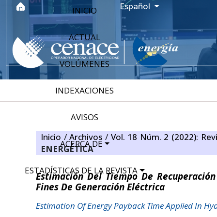
Ir al menú de navegación principal
Ir al contenido principal
Ir al pie de página del sitio
Idioma
Español
INICIO
ACTUAL
VOLÚMENES
INDEXACIONES
AVISOS
Inicio
/
Archivos
/
Vol. 18 Núm. 2 (2022): Revi
ACERCA DE
ENERGÉTICA
ESTADÍSTICAS DE LA REVISTA
Estimación Del Tiempo De Recuperación
Fines De Generación Eléctrica
Estimation Of Energy Payback Time Applied In Hyd