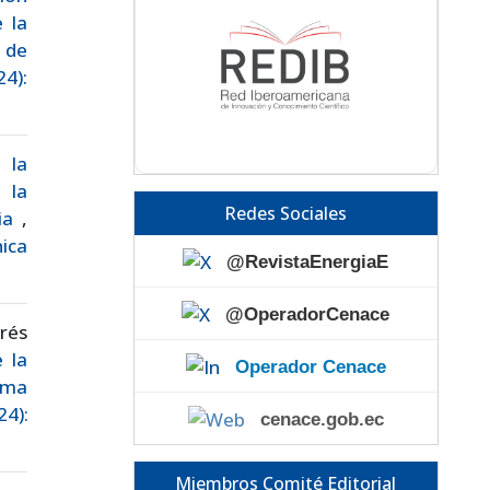
 la
 de
24):
 la
 la
Redes Sociales
cia
,
nica
@RevistaEnergiaE
@OperadorCenace
rés
 la
Operador Cenace
rma
4):
cenace.gob.ec
Miembros Comité Editorial