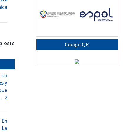
ica
a este
Código QR
 un
es y
que
. 2
 En
 La