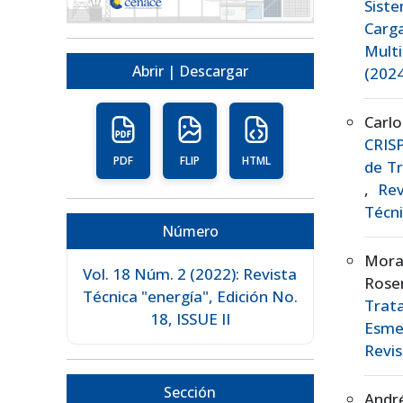
Siste
Carg
Mult
Abrir | Descargar
(2024
Carlo
CRISP
PDF
FLIP
HTML
de Tr
,
Rev
Técni
Número
Mora
Vol. 18 Núm. 2 (2022): Revista
Rose
Técnica "energía", Edición No.
Trata
18, ISSUE II
Esme
Revis
Sección
André