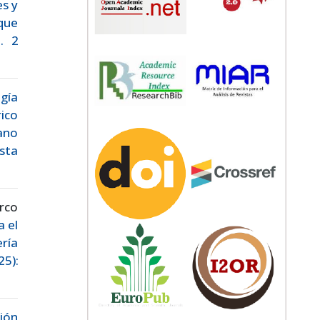
es y
que
. 2
gía
rico
iano
sta
rco
a el
ería
25):
ión