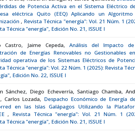
rdidas de Potencia Activa en el Sistema Eléctrico de
esa eléctrica Quito (EEQ) Aplicando un Algoritmo
mización
,
Revista Técnica "energía": Vol. 21 Núm. 1 (20
ta Técnica "energía", Edición No. 21, ISSUE I
o Castro, Jaime Cepeda,
Análisis del Impacto de
tración de Energías Renovables no Gestionables en
ridad operativa de los Sistemas Eléctricos de Poten
ta Técnica "energía": Vol. 22 Núm. 1 (2025): Revista Téc
gía", Edición No. 22, ISSUE I
on Sánchez, Diego Echeverría, Santiago Chamba, And
o, Carlos Lozada,
Despacho Económico de Energía de
orred en las Islas Galápagos Utilizando la Platafo
SEE
,
Revista Técnica "energía": Vol. 21 Núm. 1 (202
ta Técnica "energía", Edición No. 21, ISSUE I