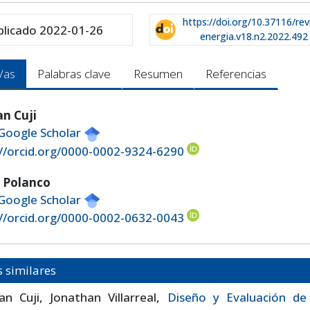
https://doi.org/10.37116/rev
blicado 2022-01-26
energia.v18.n2.2022.492
/as
Palabras clave
Resumen
Referencias
an Cuji
 Google Scholar
://orcid.org/0000-0002-9324-6290
 Polanco
 Google Scholar
://orcid.org/0000-0002-0632-0043
s similares
ian Cuji, Jonathan Villarreal,
Diseño y Evaluación de