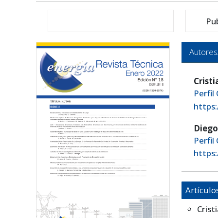
Pu
Autores
Cristi
Perfil
https
Diego
Perfil
https
Artículo
Crist