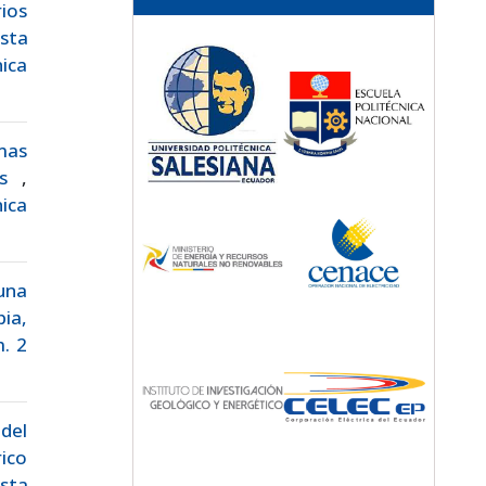
rios
sta
ica
mas
les
,
nica
 una
pia,
m. 2
 del
ico
sta