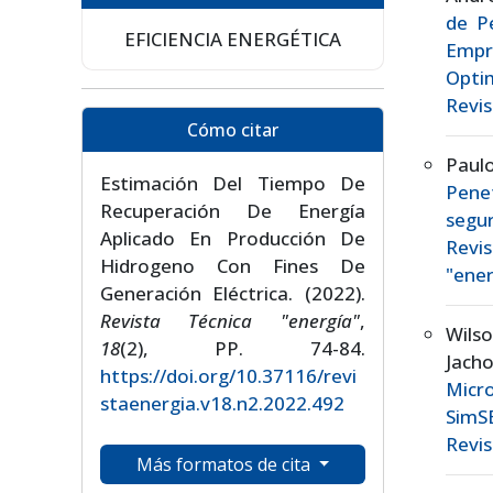
de Pé
EFICIENCIA ENERGÉTICA
Empr
Opti
Revis
Cómo citar
Paul
Estimación Del Tiempo De
Pene
Recuperación De Energía
segu
Aplicado En Producción De
Revis
Hidrogeno Con Fines De
"ener
Generación Eléctrica. (2022).
Revista Técnica "energía"
,
Wils
18
(2), PP. 74-84.
Jach
https://doi.org/10.37116/revi
Micr
staenergia.v18.n2.2022.492
Sim
Revis
Más formatos de cita