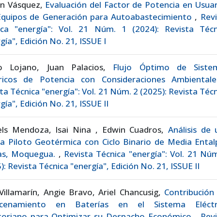
on Vásquez,
Evaluación del Factor de Potencia en Usua
Equipos de Generación para Autoabastecimiento
,
Revi
ica "energía": Vol. 21 Núm. 1 (2024): Revista Técn
gía", Edición No. 21, ISSUE I
o Lojano, Juan Palacios,
Flujo Óptimo de Siste
tricos de Potencia con Consideraciones Ambienta
ta Técnica "energía": Vol. 21 Núm. 2 (2025): Revista Téc
gía", Edición No. 21, ISSUE II
els Mendoza, Isai Nina , Edwin Cuadros,
Análisis de
a Piloto Geotérmica con Ciclo Binario de Media Ental
as, Moquegua.
,
Revista Técnica "energía": Vol. 21 Nú
): Revista Técnica "energía", Edición No. 21, ISSUE II
Villamarín, Angie Bravo, Ariel Chancusig,
Contribución
cenamiento en Baterías en el Sistema Eléctr
toriano para Optimizar su Despacho Económico
,
Revi