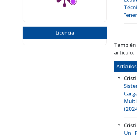
Técn
"ener
Licencia
También
artículo.
Artículo
Crist
Siste
Carg
Mult
(2024
Crist
Un P