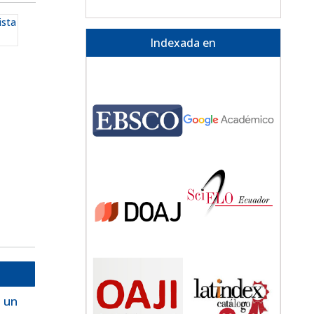
ista
Indexada en
 un