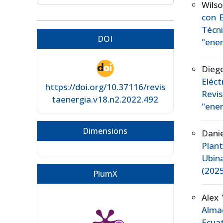
Wils
con 
Técn
DOI
"ener
Dieg
Eléc
https://doi.org/10.37116/revis
Revis
taenergia.v18.n2.2022.492
"ener
Dimensions
Dani
Plant
Ubin
(2025
PlumX
Alex 
Alma
Ecua