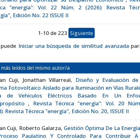
ica "energía": Vol. 22 Núm. 2 (2026): Revista Técn
gía", Edición No. 22 ISSUE II
1-10 de 223
Siguiente
 puede
Iniciar una búsqueda de similitud avanzada
par
s más leídos del mismo autor/a
ian Cuji, Jonathan Villarreal,
Diseño y Evaluación de
ma Fotovoltaico Aislado para Iluminación en Vías Rural
a de Vehículos Eléctricos Basado En Un Enfo
ipropósito
,
Revista Técnica "energía": Vol. 20 Núm
): Revista Técnica "energía", Edición No. 20, ISSUE II
ian Cuji, Roberto Galarza,
Gestión Óptima De La Energía
roceso Paulatino Y Controlado Para Contribuir A