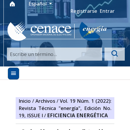
Ir al menú de navegación principal
Ir al contenido principal
Ir al pie de página del sitio
Idioma
Español
Registrarse
Entrar
Inicio
/
Archivos
/
Vol. 19 Núm. 1 (2022):
Revista Técnica "energía", Edición No.
19, ISSUE I
/
EFICIENCIA ENERGÉTICA