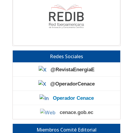
Redes Sociales
@RevistaEnergiaE
@OperadorCenace
Operador Cenace
cenace.gob.ec
Miembros Comité Editorial