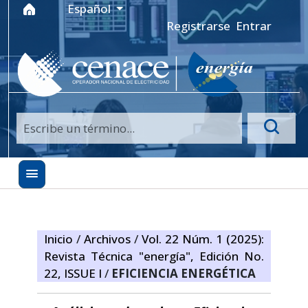
Ir al menú de navegación principal
Ir al contenido principal
Ir al pie de página del sitio
Idioma
Español
Registrarse
Entrar
Inicio
/
Archivos
/
Vol. 22 Núm. 1 (2025):
Revista Técnica "energía", Edición No.
22, ISSUE I
/
EFICIENCIA ENERGÉTICA