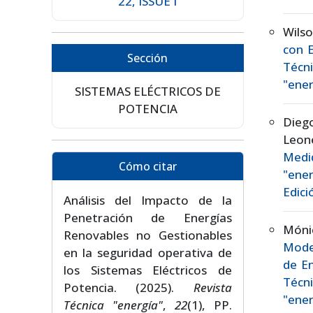
22, ISSUE I
Wils
con 
Sección
Técn
"ener
SISTEMAS ELÉCTRICOS DE
POTENCIA
Dieg
Leon
Medi
Cómo citar
"ener
Edici
Análisis del Impacto de la
Penetración de Energías
Mónic
Renovables no Gestionables
Model
en la seguridad operativa de
de En
los Sistemas Eléctricos de
Técn
Potencia. (2025).
Revista
"ener
Técnica "energía"
,
22
(1), PP.