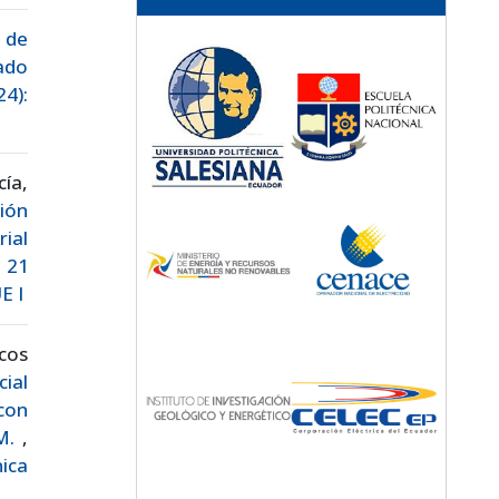
 de
ado
24):
ía,
ión
ial
. 21
E I
cos
ial
con
AM.
,
nica