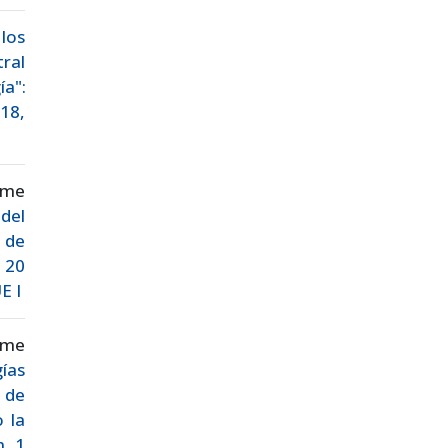
los
ral
ía":
 18,
ime
del
 de
. 20
E I
aime
ías
a de
o la
m. 1