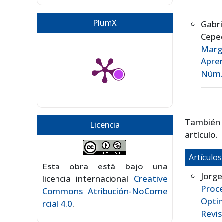
PlumX
Gabr
Cepe
Marg
Apre
Núm. 
También
Licencia
artículo.
Artículo
Esta obra está bajo una
Jorge
licencia internacional
Creative
Proc
Commons Atribución-NoCome
Opti
rcial 4.0
.
Revis