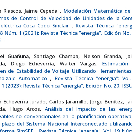
e Riascos, Jaime Cepeda ,
Modelación Matemática de 
emas de Control de Velocidad de Unidades de la Cent
oeléctrica Coca Codo Sinclair
,
Revista Técnica "energ
18 Núm. 1 (2021): Revista Técnica "energía", Edición No.
 I
iel Guañuna, Santiago Chamba, Nelson Granda, Ja
da, Diego Echeverría, Walter Vargas,
Estimación 
en de Estabilidad de Voltaje Utilizando Herramientas
ndizaje Automático
,
Revista Técnica "energía": Vol
1 (2023): Revista Técnica "energía", Edición No. 20, ISSU
 Echeverria Jurado, Carlos Jaramillo, Jorge Benítez, J
da, Hugo Arcos,
Análisis del impacto de las energ
ables no convencionales en la planificación operativ
 plazo del Sistema Nacional Interconectado utilizand
aforma SimSEE
,
Revista Técnica "energía": Vol. 19 Nú