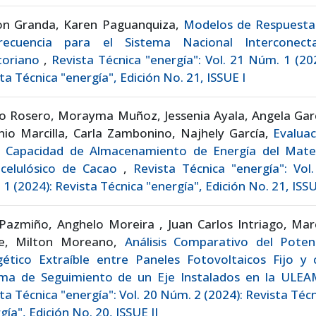
on Granda, Karen Paguanquiza,
Modelos de Respuesta
recuencia para el Sistema Nacional Interconect
toriano
,
Revista Técnica "energía": Vol. 21 Núm. 1 (20
ta Técnica "energía", Edición No. 21, ISSUE I
o Rosero, Morayma Muñoz, Jessenia Ayala, Angela Garc
io Marcilla, Carla Zambonino, Najhely García,
Evaluac
a Capacidad de Almacenamiento de Energía del Mater
ocelulósico de Cacao
,
Revista Técnica "energía": Vol
1 (2024): Revista Técnica "energía", Edición No. 21, ISSU
Pazmiño, Anghelo Moreira , Juan Carlos Intriago, Mar
e, Milton Moreano,
Análisis Comparativo del Potenc
gético Extraíble entre Paneles Fotovoltaicos Fijo y 
ema de Seguimiento de un Eje Instalados en la ULE
ta Técnica "energía": Vol. 20 Núm. 2 (2024): Revista Téc
gía", Edición No. 20, ISSUE II