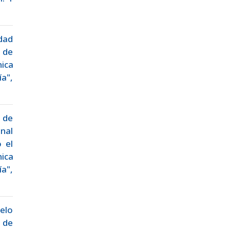
idad
a de
ica
a",
s de
nal
 el
ica
a",
elo
o de