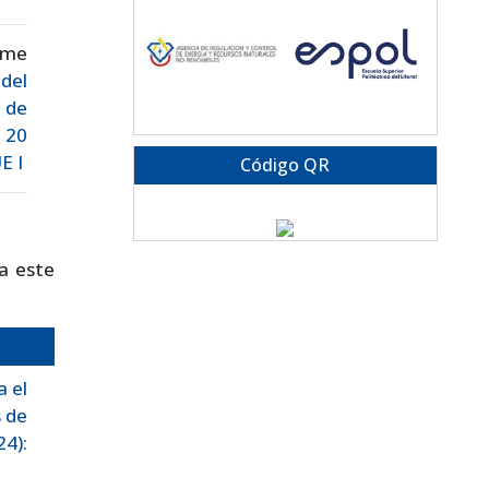
ime
del
 de
. 20
E I
Código QR
a este
 el
 de
24):