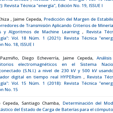
): Revista Técnica "energía", Edición No. 19, ISSUE I
Chiza , Jaime Cepeda,
Predicción del Margen de Estabil
rredores de Transmisión Aplicando Criterios de Minerí
s y Algoritmos de Machine Learning
,
Revista Técn
gía": Vol. 18 Núm. 1 (2021): Revista Técnica "energí
ón No. 18, ISSUE I
 Pazmiño, Diego Echeverría, Jaime Cepeda,
Análisi
sitorios electromagnéticos en el Sistema Nacio
conectado (S.N.I.) a nivel de 230 kV y 500 kV usando
lador digital en tiempo real HYPERsim
,
Revista Técn
gía": Vol. 15 Núm. 1 (2018): Revista Técnica "energí
ón No. 15
e Cepeda, Santiago Chamba,
Determinación del Mod
ástico del Estado de Carga de Baterías para el cómput