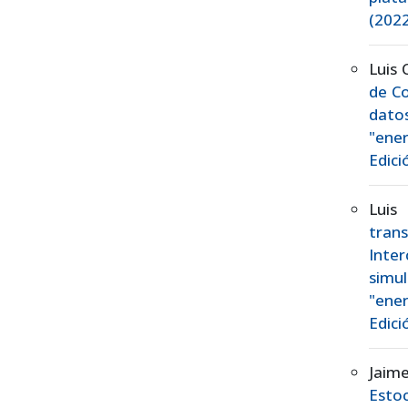
(2022
Luis 
de Co
dato
"ener
Edici
Luis
tran
Inter
simu
"ener
Edici
Jaim
Estoc