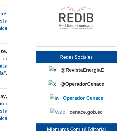
rios
sta
ica
te,
Redes Sociales
 un
ica
@RevistaEnergiaE
a",
@OperadorCenace
cay,
Operador Cenace
ción
sta
cenace.gob.ec
ica
Miembros Comité Editorial