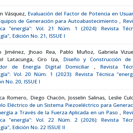
on Vásquez,
Evaluación del Factor de Potencia en Usua
Equipos de Generación para Autoabastecimiento
,
Revi
ica "energía": Vol. 21 Núm. 1 (2024): Revista Técn
gía", Edición No. 21, ISSUE I
o Jiménez, Jhoao Rea, Pablo Muñoz, Gabriela Vizue
el Latacunga, Ciro Iza,
Diseño y Construcción de
dor de Energía Digital Domiciliar
,
Revista Técn
gía": Vol. 20 Núm. 1 (2023): Revista Técnica "energí
ón No. 20, ISSUE I
a Romero, Diego Chacón, Josselin Salinas, Leslie Cul
o Eléctrico de un Sistema Piezoeléctrico para Genera
ergía a Través de la Fuerza Aplicada en un Paso
,
Revi
ica "energía": Vol. 22 Núm. 2 (2026): Revista Técn
gía", Edición No. 22 ISSUE II