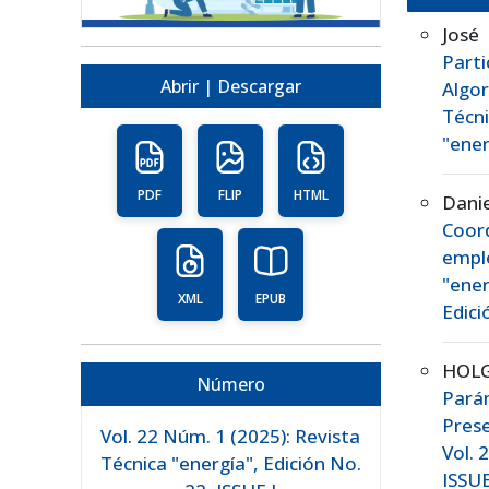
José
Part
Abrir | Descargar
Algo
Técn
"ener
PDF
FLIP
HTML
Danie
Coor
empl
"ener
XML
EPUB
Edici
HOL
Número
Parám
Prese
Vol. 22 Núm. 1 (2025): Revista
Vol. 
Técnica "energía", Edición No.
ISSUE