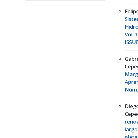
Felip
Sist
Hidr
Vol. 
ISSUE
Gabr
Cepe
Marg
Apre
Núm. 
Diego
Cepe
renov
largo
plat