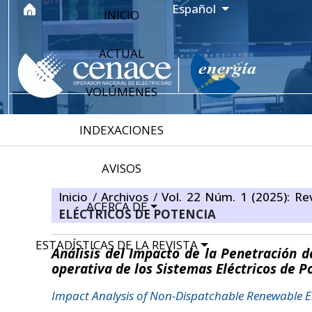
Ir al menú de navegación principal
Ir al contenido principal
Ir al pie de página del sitio
Idioma
Español
INICIO
ACTUAL
VOLÚMENES
INDEXACIONES
AVISOS
Inicio
/
Archivos
/
Vol. 22 Núm. 1 (2025): Rev
ACERCA DE
ELÉCTRICOS DE POTENCIA
ESTADÍSTICAS DE LA REVISTA
Análisis del Impacto de la Penetración 
operativa de los Sistemas Eléctricos de P
Impact Analysis of Non-Dispatchable Renewable E