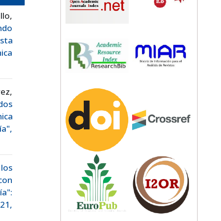
lo,
ndo
sta
ica
ez,
dos
nica
a",
los
 con
ía":
 21,