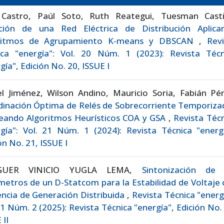
 Castro, Paúl Soto, Ruth Reategui, Tuesman Castil
ición de una Red Eléctrica de Distribución Aplica
ritmos de Agrupamiento K-means y DBSCAN
,
Revi
ica "energía": Vol. 20 Núm. 1 (2023): Revista Técn
gía", Edición No. 20, ISSUE I
l Jiménez, Wilson Andino, Mauricio Soria, Fabián Pér
dinación Óptima de Relés de Sobrecorriente Temporiza
eando Algoritmos Heurísticos COA y GSA
,
Revista Téc
gía": Vol. 21 Núm. 1 (2024): Revista Técnica "energí
ón No. 21, ISSUE I
GUER VINICIO YUGLA LEMA,
Sintonización de 
etros de un D-Statcom para la Estabilidad de Voltaje
ncia de Generación Distribuida
,
Revista Técnica "energ
21 Núm. 2 (2025): Revista Técnica "energía", Edición No.
 II