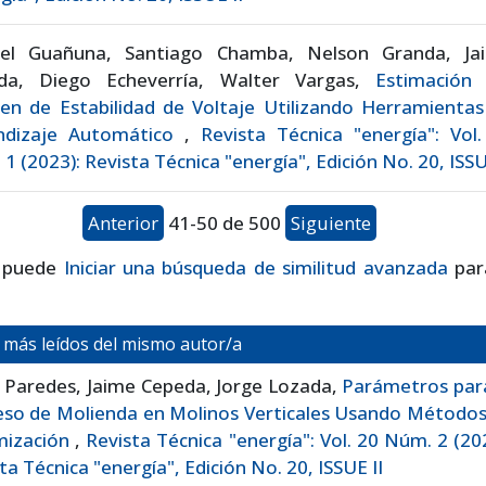
iel Guañuna, Santiago Chamba, Nelson Granda, Ja
da, Diego Echeverría, Walter Vargas,
Estimación 
en de Estabilidad de Voltaje Utilizando Herramientas
ndizaje Automático
,
Revista Técnica "energía": Vol
1 (2023): Revista Técnica "energía", Edición No. 20, ISSU
Anterior
41-50 de 500
Siguiente
 puede
Iniciar una búsqueda de similitud avanzada
par
s más leídos del mismo autor/a
 Paredes, Jaime Cepeda, Jorge Lozada,
Parámetros para
eso de Molienda en Molinos Verticales Usando Métodos
mización
,
Revista Técnica "energía": Vol. 20 Núm. 2 (20
ta Técnica "energía", Edición No. 20, ISSUE II