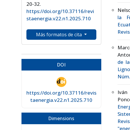
20-32.
Nels
https://doi.org/10.37116/revi
la F
staenergia.v22.n1.2025.710
Ecua
Revis
Más formatos de cita
Marc
Anton
de l
DOI
Lign
Núm. 
Iván 
https://doi.org/10.37116/revis
Ponc
taenergia.v22.n1.2025.710
Ener
Sist
Dimensions
Revis
"ener