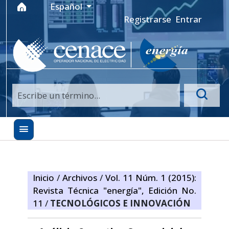
Ir al menú de navegación principal
Ir al contenido principal
Ir al pie de página del sitio
Idioma
Español
Registrarse
Entrar
Inicio
/
Archivos
/
Vol. 11 Núm. 1 (2015):
Revista Técnica "energía", Edición No.
11
/
TECNOLÓGICOS E INNOVACIÓN