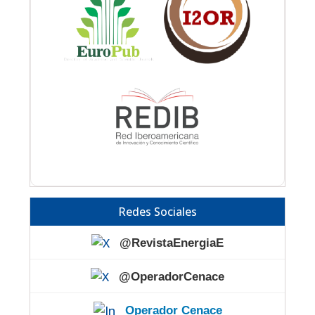
Redes Sociales
@RevistaEnergiaE
@OperadorCenace
Operador Cenace