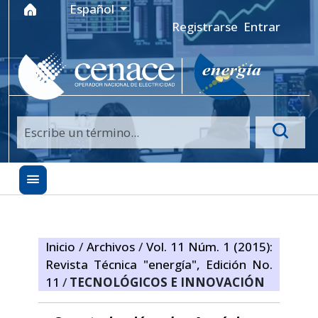
Ir al menú de navegación principal
Ir al contenido principal
Ir al pie de página del sitio
Idioma
Español
Registrarse
Entrar
Inicio
/
Archivos
/
Vol. 11 Núm. 1 (2015):
Revista Técnica "energía", Edición No.
11
/
TECNOLÓGICOS E INNOVACIÓN