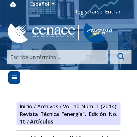
Ir al menú de navegación principal
Ir al contenido principal
Ir al pie de página del sitio
Idioma
Español
Registrarse
Entrar
Inicio
/
Archivos
/
Vol. 10 Núm. 1 (2014):
Revista Técnica "energía", Edición No.
10
/
Artículos