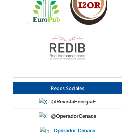
Redes Sociales
@RevistaEnergiaE
@OperadorCenace
Operador Cenace