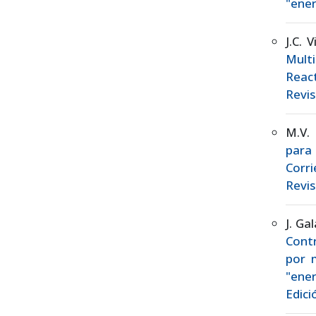
"ener
J.C. 
Mult
React
Revis
M.V. 
para
Corr
Revis
J. Ga
Contr
por 
"ener
Edici