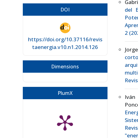
Gabr
DOI
del 
Pote
Apre
2 (20
https://doi.org/10.37116/revis
taenergia.v10.n1.2014.126
Jorg
cort
arqu
Dimensions
mult
Revis
PlumX
Iván 
Ponc
Ener
Sist
Revis
"ener