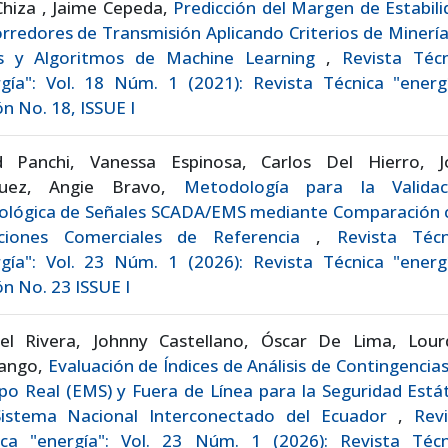
Chiza , Jaime Cepeda,
Predicción del Margen de Estabil
rredores de Transmisión Aplicando Criterios de Minerí
s y Algoritmos de Machine Learning
,
Revista Técn
gía": Vol. 18 Núm. 1 (2021): Revista Técnica "energí
ón No. 18, ISSUE I
d Panchi, Vanessa Espinosa, Carlos Del Hierro, J
quez, Angie Bravo,
Metodología para la Validac
ológica de Señales SCADA/EMS mediante Comparación 
ciones Comerciales de Referencia
,
Revista Técn
gía": Vol. 23 Núm. 1 (2026): Revista Técnica "energí
ón No. 23 ISSUE I
iel Rivera, Johnny Castellano, Óscar De Lima, Lour
nango,
Evaluación de Índices de Análisis de Contingencia
o Real (EMS) y Fuera de Línea para la Seguridad Está
Sistema Nacional Interconectado del Ecuador
,
Revi
ica "energía": Vol. 23 Núm. 1 (2026): Revista Técn