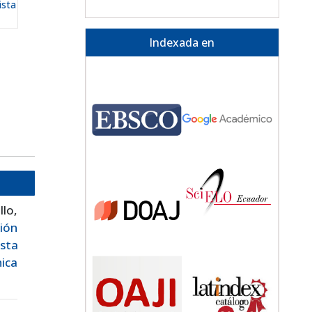
ista
Indexada en
llo,
ión
sta
ica