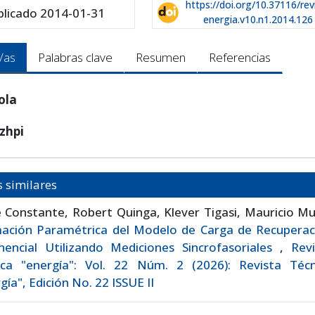
https://doi.org/10.37116/rev
blicado 2014-01-31
energia.v10.n1.2014.126
/as
Palabras clave
Resumen
Referencias
iola
izhpi
s similares
e Constante, Robert Quinga, Klever Tigasi, Mauricio Mu
mación Paramétrica del Modelo de Carga de Recuperac
nencial Utilizando Mediciones Sincrofasoriales
,
Revi
ica "energía": Vol. 22 Núm. 2 (2026): Revista Técn
gía", Edición No. 22 ISSUE II