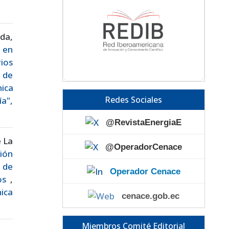
da,
 en
ios
 de
ica
Redes Sociales
a",
@RevistaEnergiaE
e La
@OperadorCenace
ión
 de
Operador Cenace
cos
,
nica
cenace.gob.ec
Miembros Comité Editorial