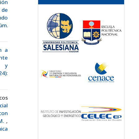
ción
 de
ndo
Núm.
n a
nte
e y
24):
cos
ial
con
AM.
,
nica