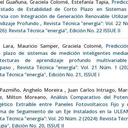
iel Guañuna, Graciela Colomé, Estefanía Tapia,
Predic
Estado de Estabilidad de Corto Plazo en Sistemas
ncia con Integración de Generación Renovable Utiliza
ndizaje Profundo
,
Revista Técnica "energía": Vol. 22 
26): Revista Técnica "energía", Edición No. 22 ISSUE II
e Lara, Mauricio Samper, Graciela Colomé,
Predicció
o plazo de sistemas de medición inteligentes media
itecturas de aprendizaje profundo multivariabl
ipaso
,
Revista Técnica "energía": Vol. 21 Núm. 1 (20
ta Técnica "energía", Edición No. 21, ISSUE I
Pazmiño, Anghelo Moreira , Juan Carlos Intriago, Mar
e, Milton Moreano,
Análisis Comparativo del Potenc
gético Extraíble entre Paneles Fotovoltaicos Fijo y 
ema de Seguimiento de un Eje Instalados en la ULE
ta Técnica "energía": Vol. 20 Núm. 2 (2024): Revista Téc
gía", Edición No. 20, ISSUE II