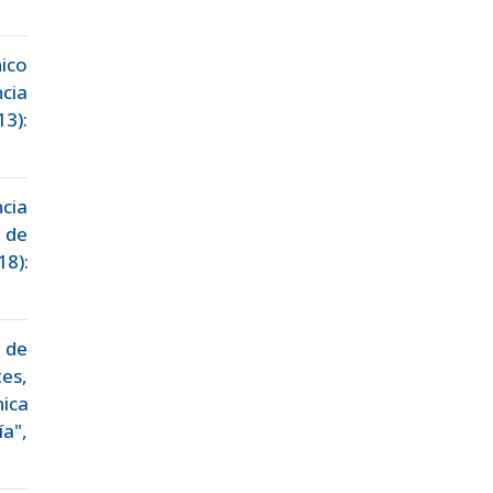
ico
cia
13):
ncia
 de
18):
 de
es,
ica
a",