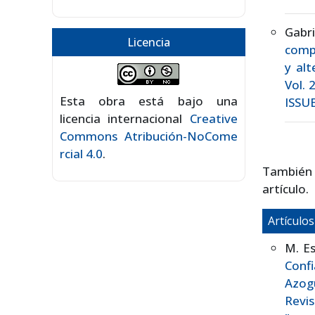
Gabr
Licencia
comp
y alt
Vol. 
Esta obra está bajo una
ISSUE
licencia internacional
Creative
Commons Atribución-NoCome
rcial 4.0
.
También
artículo.
Artículo
M. Es
Confi
Azog
Revis