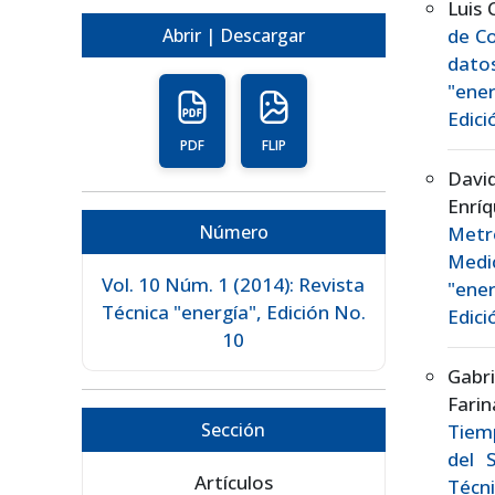
Luis 
Abrir | Descargar
de Co
dato
"ener
Edici
PDF
FLIP
Davi
Enrí
Número
Metr
Medi
Vol. 10 Núm. 1 (2014): Revista
"ener
Técnica "energía", Edición No.
Edici
10
Gabr
Fari
Sección
Tiemp
del 
Artículos
Técn