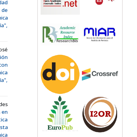
idad
a de
ica
a",
osé
ión
con
ica
a",
des
s en
tica
sta
ica