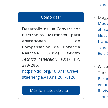
"ener
Cómo citar
Dieg
Mode
Desarrollo de un Convertidor
el S
Electrónico Multinivel para
Elec
Aplicaciones de
tran
Compensación de Potencia
"ener
Reactiva. (2014).
Revista
Edici
Técnica "energía"
,
10
(1), PP.
279-286.
Wilso
https://doi.org/10.37116/revi
Tor
staenergia.v10.n1.2014.126
Para
Velo
Más formatos de cita
Revis
"ener