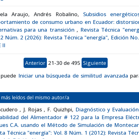
iela Araujo, Andrés Robalino,
Subsidios energético
ortamiento de consumo urbano en Ecuador: distorsio
ernativas para una transición
,
Revista Técnica "energ
22 Núm. 2 (2026): Revista Técnica "energía", Edición No
 II
Anterior
21-30 de 495
Siguiente
 puede
Iniciar una búsqueda de similitud avanzada
par
s más leídos del mismo autor/a
cudero , J. Rojas , F. Quizhpi,
Diagnóstico y Evaluación
abilidad del Alimentador # 122 para la Empresa Eléct
ues C.A. usando el Método de Simulación de Monteca
ta Técnica "energía": Vol. 8 Núm. 1 (2012): Revista Téc