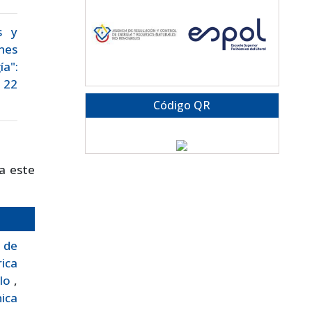
s y
nes
ía":
. 22
Código QR
a este
 de
rica
rlo
,
nica