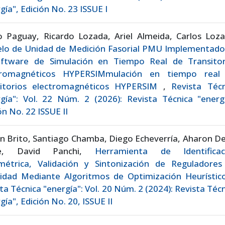
gía", Edición No. 23 ISSUE I
o Paguay, Ricardo Lozada, Ariel Almeida, Carlos Loza
lo de Unidad de Medición Fasorial PMU Implementado
oftware de Simulación en Tiempo Real de Transitor
tromagnéticos HYPERSIMmulación en tiempo real
sitorios electromagnéticos HYPERSIM
,
Revista Técn
gía": Vol. 22 Núm. 2 (2026): Revista Técnica "energí
ón No. 22 ISSUE II
n Brito, Santiago Chamba, Diego Echeverría, Aharon D
re, David Panchi,
Herramienta de Identificac
métrica, Validación y Sintonización de Reguladores
cidad Mediante Algoritmos de Optimización Heurísti
ta Técnica "energía": Vol. 20 Núm. 2 (2024): Revista Téc
gía", Edición No. 20, ISSUE II