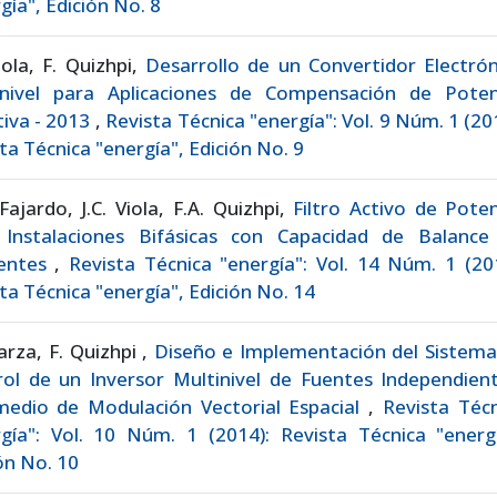
gía", Edición No. 8
Viola, F. Quizhpi,
Desarrollo de un Convertidor Electrón
inivel para Aplicaciones de Compensación de Poten
iva - 2013
,
Revista Técnica "energía": Vol. 9 Núm. 1 (20
ta Técnica "energía", Edición No. 9
Fajardo, J.C. Viola, F.A. Quizhpi,
Filtro Activo de Pote
 Instalaciones Bifásicas con Capacidad de Balance
ientes
,
Revista Técnica "energía": Vol. 14 Núm. 1 (20
ta Técnica "energía", Edición No. 14
larza, F. Quizhpi ,
Diseño e Implementación del Sistema
ol de un Inversor Multinivel de Fuentes Independient
medio de Modulación Vectorial Espacial
,
Revista Técn
gía": Vol. 10 Núm. 1 (2014): Revista Técnica "energí
ón No. 10