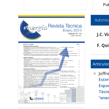
Pu
Autores
J.C. V
F. Qu
Artículo
Joffr
Esti
Expo
Técn
"ener