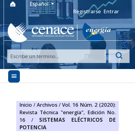
Ir al menú de navegación principal
Ir al contenido principal
Ir al pie de página del sitio
Idioma
Español
Registrarse
Entrar
Inicio
/
Archivos
/
Vol. 16 Núm. 2 (2020):
Revista Técnica "energía", Edición No.
16
/
SISTEMAS ELÉCTRICOS DE
POTENCIA