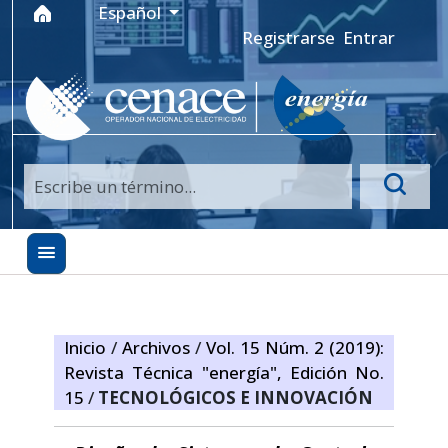
Ir al menú de navegación principal
Ir al contenido principal
Ir al pie de página del sitio
Idioma
Español
Registrarse
Entrar
Inicio
/
Archivos
/
Vol. 15 Núm. 2 (2019):
Revista Técnica "energía", Edición No.
15
/
TECNOLÓGICOS E INNOVACIÓN