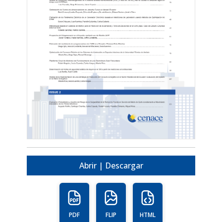
Abrir | Descargar
PDF
FLIP
HTML