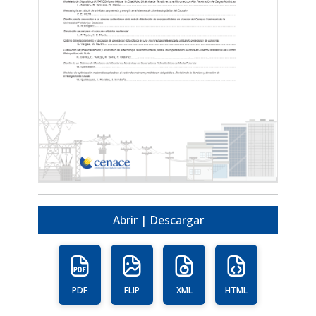
Abrir | Descargar
PDF
FLIP
XML
HTML