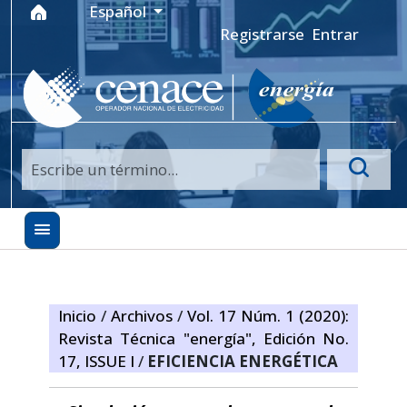
Ir al menú de navegación principal
Ir al contenido principal
Ir al pie de página del sitio
Idioma
Español
Registrarse
Entrar
Inicio
/
Archivos
/
Vol. 17 Núm. 1 (2020):
Revista Técnica "energía", Edición No.
17, ISSUE I
/
EFICIENCIA ENERGÉTICA