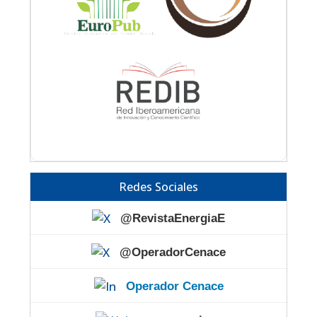
Redes Sociales
@RevistaEnergiaE
@OperadorCenace
Operador Cenace