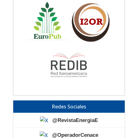
Redes Sociales
@RevistaEnergiaE
@OperadorCenace