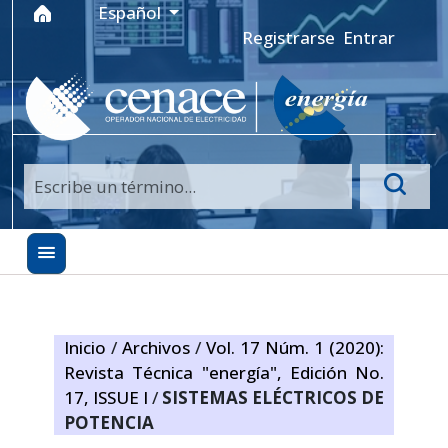
Ir al menú de navegación principal
Ir al contenido principal
Ir al pie de página del sitio
Idioma
Español
Registrarse
Entrar
Inicio
/
Archivos
/
Vol. 17 Núm. 1 (2020):
Revista Técnica "energía", Edición No.
17, ISSUE I
/
SISTEMAS ELÉCTRICOS DE
POTENCIA