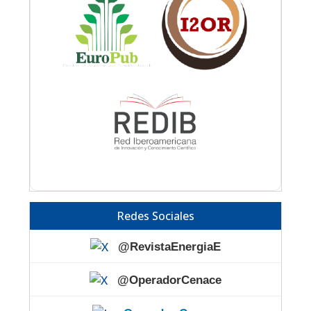
Redes Sociales
@RevistaEnergiaE
@OperadorCenace