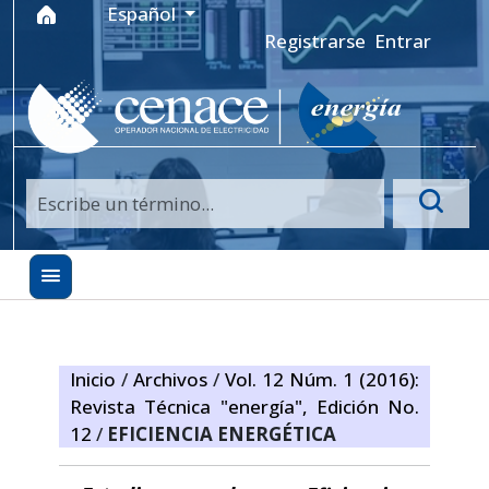
Ir al menú de navegación principal
Ir al contenido principal
Ir al pie de página del sitio
Idioma
Español
Registrarse
Entrar
Inicio
/
Archivos
/
Vol. 12 Núm. 1 (2016):
Revista Técnica "energía", Edición No.
12
/
EFICIENCIA ENERGÉTICA